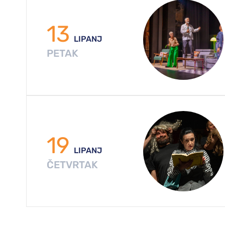
13
LIPANJ
PETAK
19
LIPANJ
ČETVRTAK