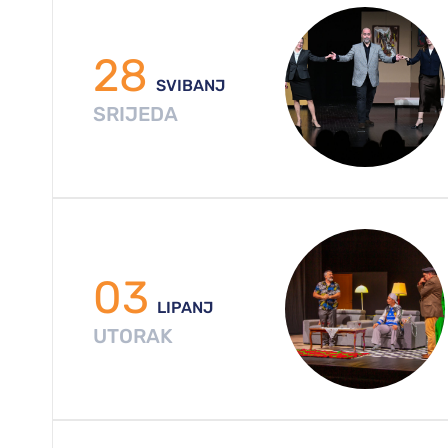
28
SVIBANJ
SRIJEDA
03
LIPANJ
UTORAK