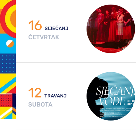
16
SIJEČANJ
ČETVRTAK
12
TRAVANJ
SUBOTA