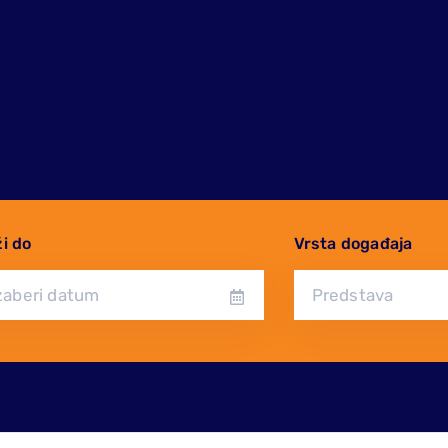
ži do
Vrsta događaja
Predstava