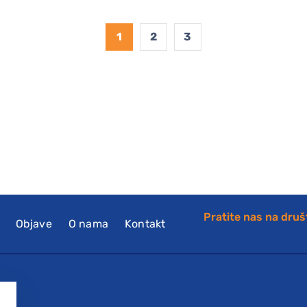
1
2
3
Pratite nas na dru
Objave
O nama
Kontakt