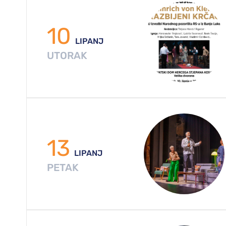
10
LIPANJ
UTORAK
13
LIPANJ
PETAK