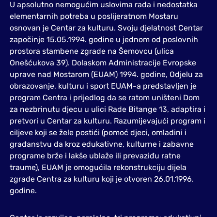
U apsolutno nemogućim uslovima rada i nedostatka
elementarnih potreba u poslijeratnom Mostaru
osnovan je Centar za kulturu. Svoju djelatnost Centar
započinje 15.05.1994. godine u jednom od poslovnih
prostora stambene zgrade na Šemovcu (ulica
Onešćukova 39). Dolaskom Administracije Evropske
uprave nad Mostarom (EUAM) 1994. godine, Odjelu za
obrazovanje, kulturu i sport EUAM-a predstavljen je
program Centra i prijedlog da se ratom uništeni Dom
za nezbrinutu djecu u ulici Rade Bitange 13, adaptira i
pretvori u Centar za kulturu. Razumijevajući program i
ciljeve koji se žele postići (pomoć djeci, omladini i
građanstvu da kroz edukativne, kulturne i zabavne
programe brže i lakše ublaže ili prevaziđu ratne
traume), EUAM je omogućila rekonstrukciju dijela
zgrade Centra za kulturu koji je otvoren 26.01.1996.
godine.