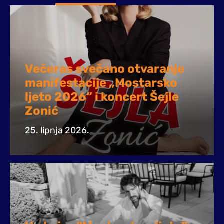
Večeras svečano otvaranje
manifestacije „Mostarsko
ljeto 2026“ i koncert Šejle
Zonić
25. lipnja 2026.