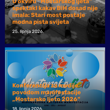
U okviru “Mostarskog ljeta”
spektakl kakav BiH dosad nije
imala: Stari most postaje
modna pista svijeta
25. lipnja 2026.
Konferencija za medije
povodom manifestacije
„Mostarsko ljeto 2026“
18. lipnja 2026.