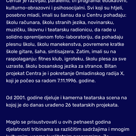
Centar je razvijao, paralelno, tri programa: edukativni,
kulturno-obrazovni i psihosocijalni. Svi koji su htjeli,
posebno mladi, imali su šansu da u Centru pohađaju:
školu računara, školu stranih jezika, novinarsku,
muzičku, likovnu i teatarsku radionicu, da rade u
solidno opremljenom foto-laboratoriju, da pohađaju
plesnu školu, školu manekenstva, povremene kratke
škole gitare, šaha, sintisajzera. Zatim, imali su na
raspolaganju: fitnes klub, igroteku, školu plesa za sve
uzraste, školu bosanskog jezika za strance. Bitan
projekat Centra je i pokretanje Omladinskog radija X,
koji je počeo sa radom 7.11.1996. godine.
Od 2001. godine djeluje i kamerna teatarska scena na
kojoj je do danas urađeno 26 teatarskih projekata.
Moglo se prisustvovati u ovih petnaest godina
djelatnosti tribinama sa različitim sadržajima i mnogim