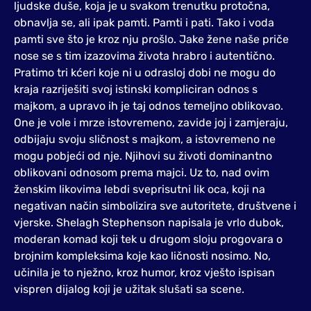
ljudske duše, koja je u svakom trenutku protočna,
obnavlja se, ali ipak pamti. Pamti i pati. Tako i voda
pamti sve što je kroz nju prošlo. Jake žene naše priče
nose se s tim izazovima života hrabro i autentično.
Pratimo tri kćeri koje ni u odrasloj dobi ne mogu do
kraja razriješiti svoj istinski kompliciran odnos s
majkom, a upravo ih je taj odnos temeljno oblikovao.
One je vole i mrze istovremeno, zavide joj i zamjeraju,
odbijaju svoju sličnost s majkom, a istovremeno ne
mogu pobjeći od nje. Njihovi su životi dominantno
oblikovani odnosom prema majci. Uz to, nad ovim
ženskim likovima lebdi sveprisutni lik oca, koji na
negativan način simbolizira sve autoritete, društvene i
vjerske. Shelagh Stephenson napisala je vrlo dubok,
moderan komad koji tek u drugom sloju progovara o
brojnim kompleksima koje kao ličnosti nosimo. No,
učinila je to nježno, kroz humor, kroz vješto ispisan
vispren dijalog koji je užitak slušati sa scene.