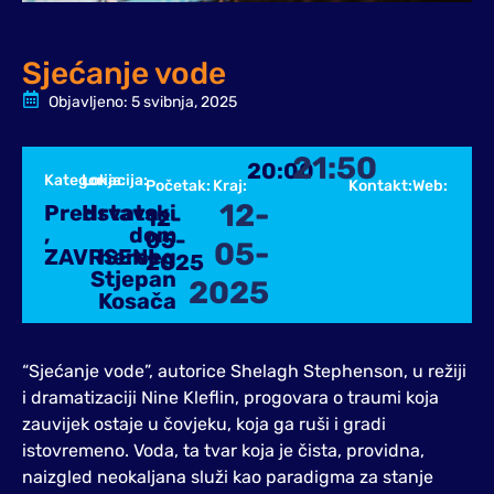
Sjećanje vode
Objavljeno:
5 svibnja, 2025
21:50
20:00
Kategorija:
Lokacija:
Početak:
Kraj:
Kontakt:
Web:
12-
Predstava
Hrvatski
12-
,
dom
05-
05-
ZAVRSENI
herceg
2025
Stjepan
2025
Kosača
“Sjećanje vode”, autorice Shelagh Stephenson, u režiji
i dramatizaciji Nine Kleflin, progovara o traumi koja
zauvijek ostaje u čovjeku, koja ga ruši i gradi
istovremeno. Voda, ta tvar koja je čista, providna,
naizgled neokaljana služi kao paradigma za stanje