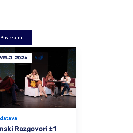
Povezano
14
31
SVI
2025
PRO
Performans
ZAVRSENI
,
Želim Živjeti – U Režiji