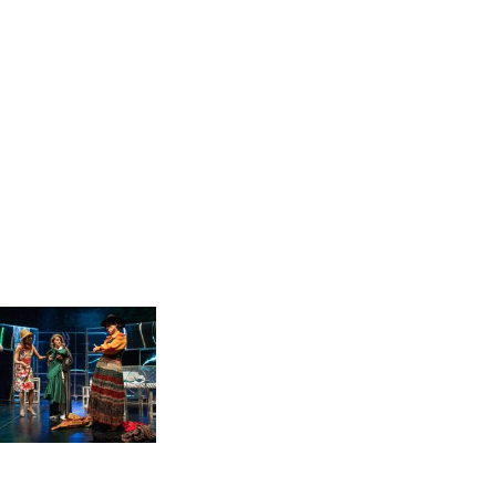
 broj 063/019 019 od 9 do 16 sati, ili slanjem
am stranice HNK Mostar.
studenti, učenici, umirovljenici i neuposlene
i djelatnici Sveučilišta u Mostaru mogu koristiti
sno godišnje karte.