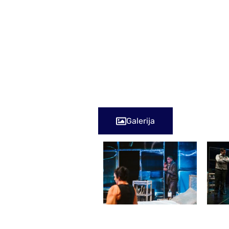
REZERVACIJA ULAZNICA: pozivom na
poruke preko Facebook ili Instagr
CIJENE ULAZNICA: redovita 10 KM; 
osobe 5 KM; studenti te nastavnici 
besplatne vaučere/ulaznice, odno
Galerija