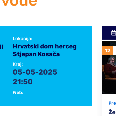
 vode
Lokacija:
Hrvatski dom herceg
I
12
VELJ
2026
Stjepan Kosača
Kraj:
05-05-2025
21:50
Web:
Predstava
Ženski Razgovori ±1