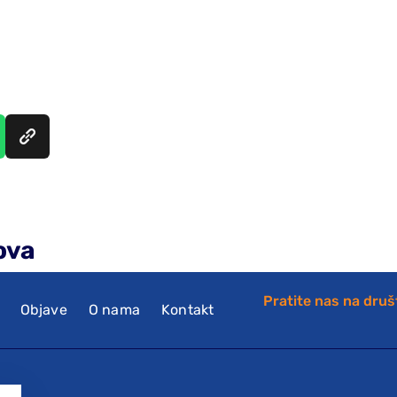
ova
Pratite nas na dru
Objave
O nama
Kontakt