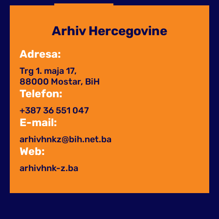
Arhiv Hercegovine
Adresa:
Trg 1. maja 17,
88000 Mostar, BiH
Telefon:
+387 36 551 047
E-mail:
arhivhnkz@bih.net.ba
Web:
arhivhnk-z.ba