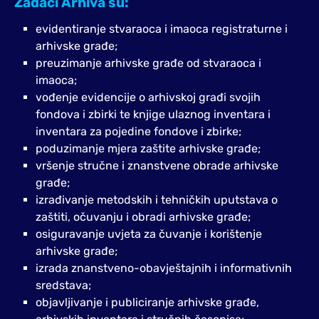
Zadaci Arhiva su:
evidentiranje stvaraoca i imaoca registraturne i
arhivske građe;
preuzimanje arhivske građe od stvaraoca i
imaoca;
vođenje evidencije o arhivskoj građi svojih
fondova i zbirki te knjige ulaznog inventara i
inventara za pojedine fondove i zbirke;
poduzimanje mjera zaštite arhivske građe;
vršenje stručne i znanstvene obrade arhivske
građe;
izrađivanje metodskih i tehničkih uputstava o
zaštiti, očuvanju i obradi arhivske građe;
osiguravanje uvjeta za čuvanje i korištenje
arhivske građe;
izrada znanstveno-obavještajnih i informativnih
sredstava;
objavljivanje i publiciranje arhivske građe,