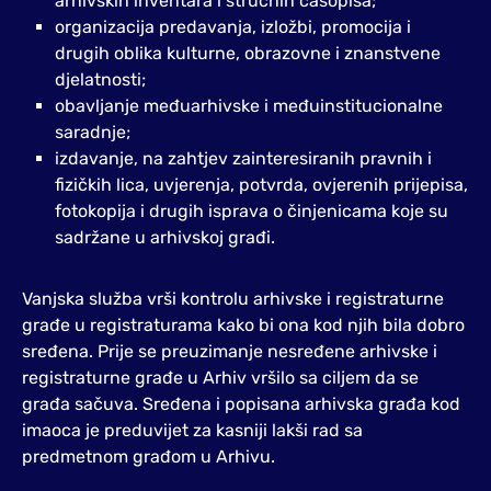
arhivskih inventara i stručnih časopisa;
organizacija predavanja, izložbi, promocija i
drugih oblika kulturne, obrazovne i znanstvene
djelatnosti;
obavljanje međuarhivske i međuinstitucionalne
saradnje;
izdavanje, na zahtjev zainteresiranih pravnih i
fizičkih lica, uvjerenja, potvrda, ovjerenih prijepisa,
fotokopija i drugih isprava o činjenicama koje su
sadržane u arhivskoj građi.
Vanjska služba vrši kontrolu arhivske i registraturne
građe u registraturama kako bi ona kod njih bila dobro
sređena. Prije se preuzimanje nesređene arhivske i
registraturne građe u Arhiv vršilo sa ciljem da se
građa sačuva. Sređena i popisana arhivska građa kod
imaoca je preduvijet za kasniji lakši rad sa
predmetnom građom u Arhivu.