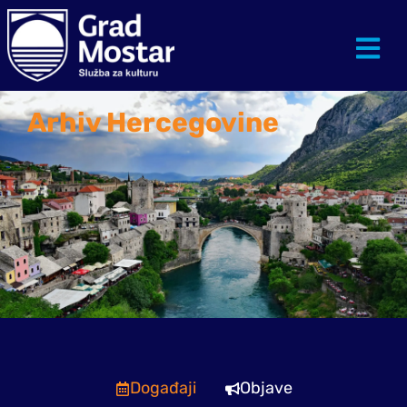
Arhiv Hercegovine
Događaji
Objave