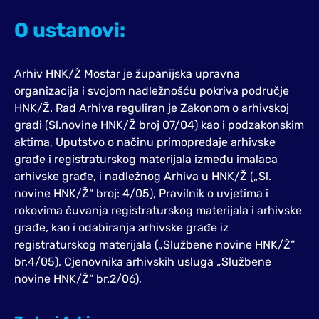
O ustanovi:
Arhiv HNK/Ž Mostar je županijska upravna
organizacija i svojom nadležnošću pokriva područje
HNK/Ž. Rad Arhiva reguliran je Zakonom o arhivskoj
građi (Sl.novine HNK/Ž broj 07/04) kao i podzakonskim
aktima, Uputstvo o načinu primopredaje arhivske
građe i registraturskog materijala između imalaca
arhivske građe, i nadležnog Arhiva u HNK/Ž („Sl.
novine HNK/Ž“ broj: 4/05), Pravilnik o uvjetima i
rokovima čuvanja registraturskog materijala i arhivske
građe, kao i odabiranja arhivske građe iz
registraturskog materijala („Službene novine HNK/Ž“
br.4/05), Cjenovnika arhivskih usluga „Službene
novine HNK/Ž“ br.2/06),