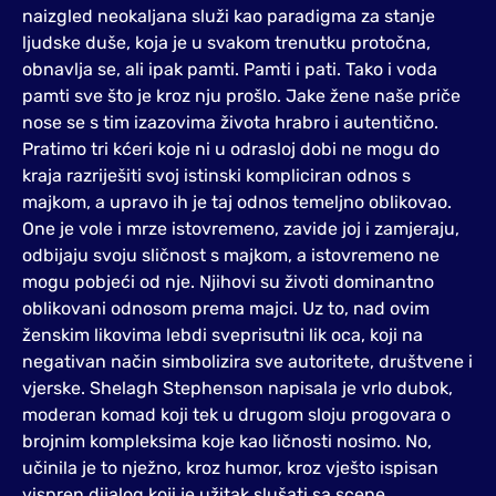
naizgled neokaljana služi kao paradigma za stanje
ljudske duše, koja je u svakom trenutku protočna,
obnavlja se, ali ipak pamti. Pamti i pati. Tako i voda
pamti sve što je kroz nju prošlo. Jake žene naše priče
nose se s tim izazovima života hrabro i autentično.
Pratimo tri kćeri koje ni u odrasloj dobi ne mogu do
kraja razriješiti svoj istinski kompliciran odnos s
majkom, a upravo ih je taj odnos temeljno oblikovao.
One je vole i mrze istovremeno, zavide joj i zamjeraju,
odbijaju svoju sličnost s majkom, a istovremeno ne
mogu pobjeći od nje. Njihovi su životi dominantno
oblikovani odnosom prema majci. Uz to, nad ovim
ženskim likovima lebdi sveprisutni lik oca, koji na
negativan način simbolizira sve autoritete, društvene i
vjerske. Shelagh Stephenson napisala je vrlo dubok,
moderan komad koji tek u drugom sloju progovara o
brojnim kompleksima koje kao ličnosti nosimo. No,
učinila je to nježno, kroz humor, kroz vješto ispisan
vispren dijalog koji je užitak slušati sa scene.