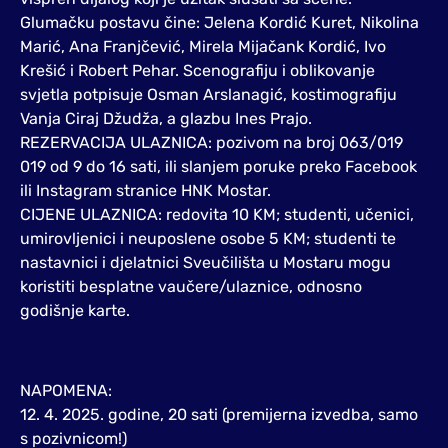
Glumačku postavu čine: Jelena Kordić Kuret, Nikolina
Marić, Ana Franjčević, Mirela Mijačank Kordić, Ivo
Krešić i Robert Pehar. Scenografiju i oblikovanje
svjetla potpisuje Osman Arslanagić, kostimografiju
Vanja Ciraj Džudža, a glazbu Ines Prajo.
REZERVACIJA ULAZNICA: pozivom na broj 063/019
019 od 9 do 16 sati, ili slanjem poruke preko Facebook
ili Instagram stranice HNK Mostar.
CIJENE ULAZNICA: redovita 10 KM; studenti, učenici,
umirovljenici i neuposlene osobe 5 KM; studenti te
nastavnici i djelatnici Sveučilišta u Mostaru mogu
koristiti besplatne vaučere/ulaznice, odnosno
godišnje karte.
NAPOMENA:
12. 4. 2025. godine, 20 sati (premijerna izvedba, samo
s pozivnicom!)