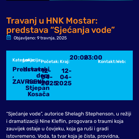
Travanj u HNK Mostar:
predstava “Sjećanja vode”
Objavljeno:
9 travnja, 2025
20:00
23:00
Kategorija:
Lokacija:
Početak:
Kraj:
Kontakt:
Web:
Predstava
Hrvatski
12-
12-
,
dom
04-
04-
ZAVRSENI
herceg
2025
2025
Stjepan
Kosača
“Sjećanje vode”, autorice Shelagh Stephenson, u režiji
i dramatizaciji Nine Kleflin, progovara o traumi koja
zauvijek ostaje u čovjeku, koja ga ruši i gradi
istovremeno. Voda, ta tvar koja je čista, providna,