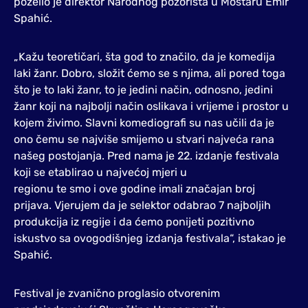
poželio je direktor Narodnog pozorišta u Mostaru Emir
Spahić.
„Kažu teoretičari, šta god to značilo, da je komedija
laki žanr. Dobro, složit ćemo se s njima, ali pored toga
što je to laki žanr, to je jedini način, odnosno, jedini
žanr koji na najbolji način oslikava i vrijeme i prostor u
kojem živimo. Slavni komediografi su nas učili da je
ono čemu se najviše smijemo u stvari najveća rana
našeg postojanja. Pred nama je 22. izdanje festivala
koji se etablirao u najvećoj mjeri u
regionu te smo i ove godine imali značajan broj
prijava. Vjerujem da je selektor odabrao 7 najboljih
produkcija iz regije i da ćemo ponijeti pozitivno
iskustvo sa ovogodišnjeg izdanja festivala“, istakao je
Spahić.
Festival je zvanično proglasio otvorenim