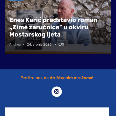
Enes Karić predstavio roman
„Zime zaručnice“ u okviru
Mostarskog ljeta
Andrea
24. srpnja 2026.
0
Pratite nas na društvenim mrežama!