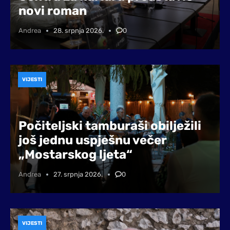
novi roman
Andrea
28. srpnja 2026.
0
VIJESTI
Počiteljski tamburaši obilježili
još jednu uspješnu večer
„Mostarskog ljeta“
Andrea
27. srpnja 2026.
0
VIJESTI