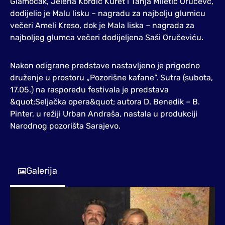
Glamočak, Jelena Kordić Kuret i Tanja Miletić Oručevć,
dodijelio je Malu lisku – nagradu za najbolju glumicu
večeri Ameli Kreso, dok je Mala liska – nagrada za
najboljeg glumca večeri dodijeljena Saši Oručeviću.
Nakon odigrane predstave nastavljeno je prigodno
druženje u prostoru „Pozorišne kafane“. Sutra (subota,
17.05.) na rasporedu festivala je predstava
&quot;Seljačka opera&quot; autora D. Benedik – B.
Pinter, u režiji Urban Andraša, nastala u produkciji
Narodnog pozorišta Sarajevo.
Galerija