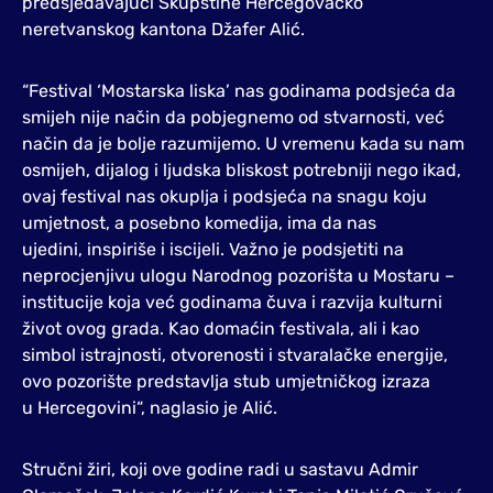
predsjedavajući Skupštine Hercegovačko
neretvanskog kantona Džafer Alić.
“Festival ‘Mostarska liska’ nas godinama podsjeća da
smijeh nije način da pobjegnemo od stvarnosti, već
način da je bolje razumijemo. U vremenu kada su nam
osmijeh, dijalog i ljudska bliskost potrebniji nego ikad,
ovaj festival nas okuplja i podsjeća na snagu koju
umjetnost, a posebno komedija, ima da nas
ujedini, inspiriše i iscijeli. Važno je podsjetiti na
neprocjenjivu ulogu Narodnog pozorišta u Mostaru –
institucije koja već godinama čuva i razvija kulturni
život ovog grada. Kao domaćin festivala, ali i kao
simbol istrajnosti, otvorenosti i stvaralačke energije,
ovo pozorište predstavlja stub umjetničkog izraza
u Hercegovini“, naglasio je Alić.
Stručni žiri, koji ove godine radi u sastavu Admir