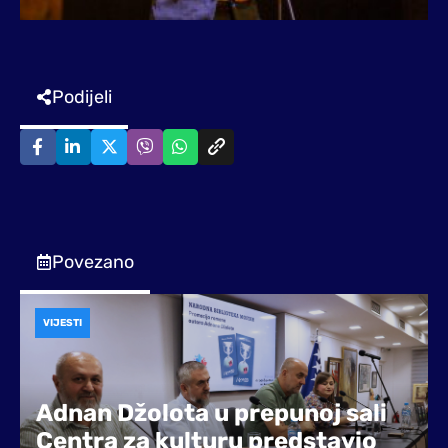
Podijeli
Povezano
VIJESTI
Adnan Džolota u prepunoj sali
Centra za kulturu predstavio