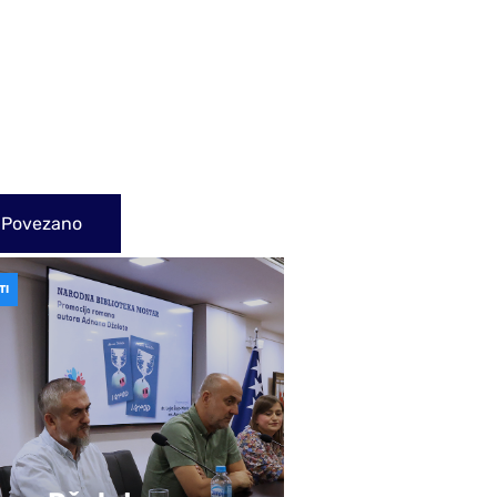
Povezano
TI