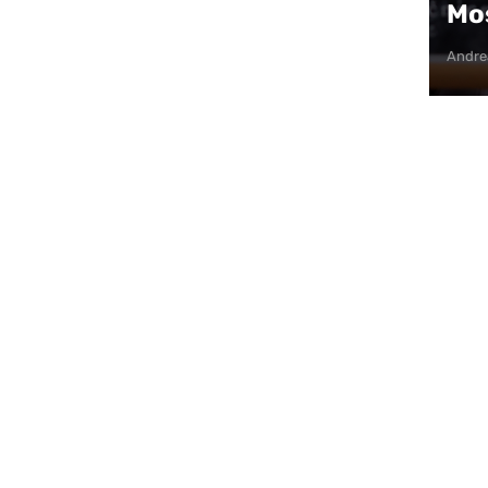
Mos
ći doprinos da ova priča traje i danas.
Andre
tjepana Kosače okupila je sadašnje i bivše
e, suradnike i brojne građane koji su zajedno
nu organizaciju. Jer Mostarske mažoretkinje
o kolektiv – postale su mjesto odrastanja,
mena koje povezuju generacije.
timovi Mostarskih mažoretkinja, od najmlađih do
ilježile ovu sezonu. Posebnu vrijednost programu
je s kojom je sve započelo davne 1995. godine
oje i dalje neumorno šire ljubav prema mažoret-
eplov predstavljene su i druge starije
kim nastupom prikazan razvoj mažoret-plesa
oj proslavi, uz izvedbe mažoretkinja publika je
u – solistice Antonije Batinić, uz plesnu pratnju