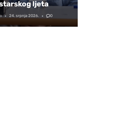
tarskog ljeta
a
24. srpnja 2026.
0