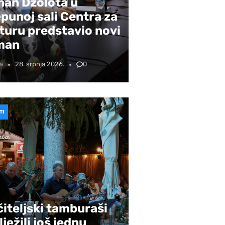
nan Džolota u
punoj sali Centra za
turu predstavio novi
man
a
28. srpnja 2026.
0
TI
iteljski tamburaši
lježili još jednu