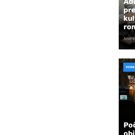
Ad
rsni rođendanski dar gradu Mostaru – gradu u
pre
stale, rasle i postale jedan od njegovih
kul
at program, nastupe i emotivne trenutke publika
ro
koji traje već 30 godina – puta obilježenog
ja mladih djevojaka, brojnim nastupima,
Andre
risivim uspomenama.
a voditeljici Mostarskih mažoretkinja Anji
om, energijom, vizijom i predanošću dala snažan
VIJES
da kluba. Tijekom godina, zajedno s
e samo uspješan kolektiv nego i zajednicu koja
dgovornosti, međusobnog poštovanja i
hvalnosti svima koji su kroz godine utkali dio
ja. Posebno su istaknuti treneri koji su
Poč
anje, iskustvo i ljubav prema mažoret-plesu te
obi