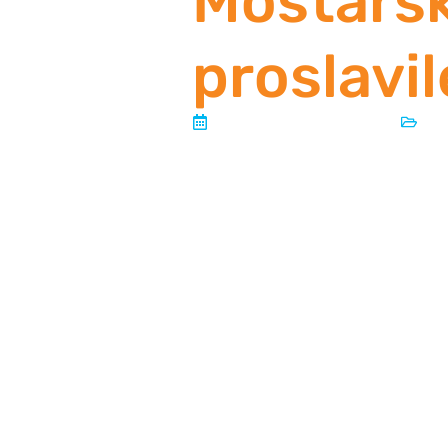
Mostarsk
proslavi
Objavljeno:
16 lipnja, 2026
u
Vi
Mostarske mažoretkinje svečano
i zahvalile gradu koji je dio njiho
U ozračju emocija, ponosa i brojn
14. lipnja 2026. godine, u prepu
Kosače svečano su obilježile veliki
večer posvećena ljudima, zajedništ
tri desetljeća, ali prije svega za
koji su tijekom godina bili dio njih