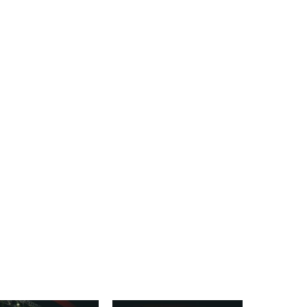
žoretkinja, Hrvatske glazbe Mostar,
epublike Hrvatske, a posebno oduševljenje
 iz Udruge žena liječenih od raka dojke Sv.
ava, s kojima Mostarske mažoretkinje već dugi
u i prijateljstvo.
ice Mostarske mažoretkinje još su jednom
mo godinama postojanja, nego ljudima koji stoje
 stoje generacije članica, voditelja, trenera,
ma je ova večer bila posvećena.