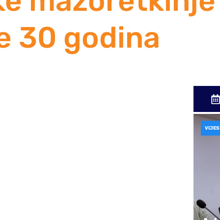
e mažoretkinje
le 30 godina
jesti
m proslavom obilježile 30 godina djelovanja
ve priče
VIJES
ih uspomena, Mostarske mažoretkinje u nedjelju,
noj dvorani Hrvatskog doma Hercega Stjepana
h 30 godina postojanja i djelovanja. Bila je to
vu i vrijednostima koje ovaj kolektiv gradi već
hvala gradu Mostaru i svim njegovim građanima
ove priče.