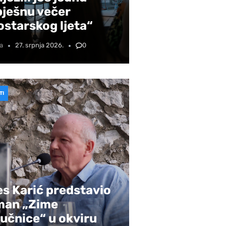
pješnu večer
starskog ljeta“
a
27. srpnja 2026.
0
TI
s Karić predstavio
man „Zime
učnice“ u okviru