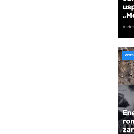
 razvoju društva. Njihova uloga nije bila samo
us
 su bili mentori, oslonac i važan dio odrastanja
„Mo
Andre
eć godinama vjerno prate i podupiru rad
ima, prijateljima, suradnicima, članovima
u, često daleko od reflektora, svojim
e i traje.
VIJES
je odano je i prijašnjim predsjednicima te
su u različitim razdobljima preuzimali
e za razvoj i stabilnost Mostarskih
je važan dio identiteta i kontinuiteta rada
Ene
mažoretkinje prisjetile su se i svih
ro
 i političkog života koji su tijekom godina
zar
anja i bili uz njih – podupirući projekte,