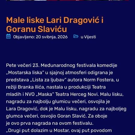
Male liske Lari Dragović i
Goranu Slaviću
Objavljeno:
20 svibnja, 2026
u
Vijesti
Pete večeri 23. Međunarodnog festivala komedije
„Mostarska liska“ u sjajnoj atmosferi odigrana je
predstava „Lista za ljubav“ autora Norm Fostera, u
režiji Branka Ilića, nastala u produkciji Teatra
mladih i NVO „Maska“ Teatra Herceg Novi. Malu lisku,
nagradu za najbolju glumicu večeri, osvojila je
Lara Dragović, dok je Malu lisku, nagradu za najboljeg
glumca večeri, osvojio Goran Slavić. Za oboje
je ovo prva nagrada na ovom festivalu.
„Drugi put dolazim u Mostar, ovaj put povodom