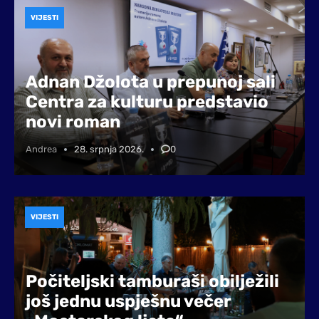
VIJESTI
Adnan Džolota u prepunoj sali
Centra za kulturu predstavio
novi roman
Andrea
28. srpnja 2026.
0
VIJESTI
Počiteljski tamburaši obilježili
još jednu uspješnu večer