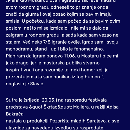
„Meni kao Mostarcu ova nagrada znači sve. Kada u
svom rodnom gradu odneseš to priznanje onda
znači da gluma i ovaj posao kojim se bavim imaju
smisla. U početku, kada sam počeo da se bavim ovim
poslom, nešto mi se izmicalo i nije mi se dalo da
zaigram u rodnom gradu, a sada kada sam vezao ne
stajem. Već neko 7/8 igranje ovdje, igrao sam i svoju
monodramu, stand –up i bilo je fenomenalno.
Planiram da igram ponovo 11.06. u Mostaru i biće mi
jako drago, jer je mostarska publika stvarno
inspirativna i ona razumije taj neki humor koji ja
prezentujem a ja sam ponikao iz tog humora“,
naglasio je Slavić.
Sutra je (srijeda, 20.05.) na rasporedu festivala
predstava &quot;Škrtac&quot; Moliera, u režiji Adisa
Bakrača,
nastala u produkciji Pozorišta mladih Sarajevo, a sve
ulaznice za navedenu izvedbu su rasprodate.