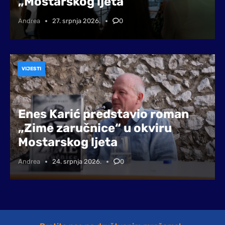
„Mostarskog ljeta“
Andrea
27. srpnja 2026.
0
VIJESTI
Enes Karić predstavio roman
„Zime zaručnice“ u okviru
Mostarskog ljeta
Andrea
24. srpnja 2026.
0