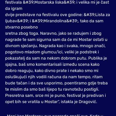
festivala &#39;Mostarska liska&#39; i velika mi je čast
da igram
dvije predstave na festivalu ove godine: &#39;Lista za
ljubav&#39; i &#39;Mirandolina&#39;, tako da sam
stvarno posebno
sretna zbog toga. Naravno, jako se radujem i zbog
nagrade te sam sigurna sam da će mi Mostar ostati u
divnom sjećanju. Nagrada kao i svaka, mnogo znači,
pogotovo mladom glumcu/ici, veliki je podstrek i
pokazatelj da sam na nekom dobrom putu. Publika je
sjajna, baš smo komentarisali između scena kako
dobro reaguju, kako divno prate i nekako smo mi
osluškujući njih vodili računa da nam tempo, ritam
bude tačan i da sve usporimo, poentiramo gdje treba
te mislim da smo baš lijepo tu ravnotežu postigli.
Presretna sam, srce mi je puno, festival je predivan i
opet bih se vratila u Mostar“, istakla je Dragović.