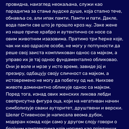
провидна, наизглед неокаљана, служи као
парадигма за стање људске душе, која стално тече,
обнавља се, али ипак памти. Памти и пати. Дакле,
вода памти све што је прошло кроз њу. Јаке жене
из наше приче храбро и аутентично се носе са
овим животним изазовима. Пратимо три ћерке које,
чак ни као одрасле особе, не могу у потпуности да
реше свој заиста компликован однос са мајком, а
управо их је тај однос фундаментално обликовао.
Они је воле и мрзе у исто време, завиде јој и
презиру, одбацују своју сличност са мајком, а
истовремено не могу да побегну од ње. Њихове
животе доминантно обликује однос са мајком.
Поред тога, изнад ових женских ликова лебди
свеприсутна фигура оца, који на негативан начин
симболизује сваки ауторитет, друштвени и верски.
Шелаг Стивенсон је написала веома дубок,
модеран комад који само у другом слоју говори о
бројним комплексима које носимо као појединци.