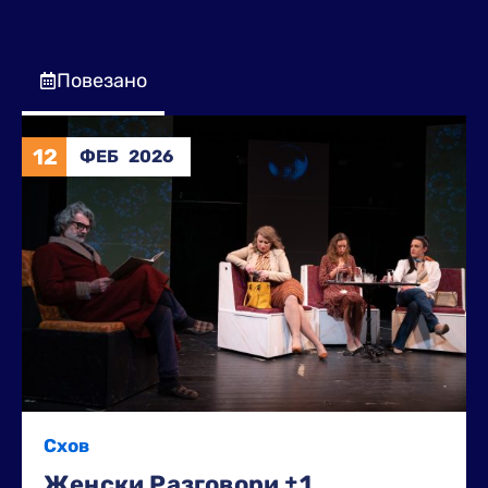
Повезано
12
ФЕБ
2026
Схов
Женски Разговори ±1