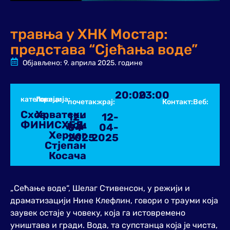
травња у ХНК Мостар:
представа “Сјећања воде”
Објављено:
9. априла 2025. године
20:00
23:00
категорија:
Локација:
почетак:
крај:
Контакт:
Веб:
Схов
Хрватски
,
12-
12-
ФИНИСХЕД
дом
04-
04-
Херцег
2025
2025
Стјепан
Косача
„Сећање воде“, Шелаг Стивенсон, у режији и
драматизацији Нине Клефлин, говори о трауми која
заувек остаје у човеку, која га истовремено
уништава и гради. Вода, та супстанца која је чиста,