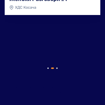
ХДС Косача
Овде додајте текст наслова
Овде додајте текст наслова
Овде додајте текст наслова