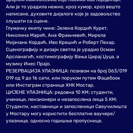
Али је то урадила нежно, кроз хумор, кроз вешто
написане, духовите дијалоге које је задовољство
слушати са сцене.
Глумачку екипу чине: Јелена Кордић Курет,
Николина Марић, Ана Фрањчевић, Мирела
Мијачанк Кордић, Иво Крешић и Роберт Пехар.
Сценографију и дизајн светла је урадио Осман
Арсланагић, костимографију Вања Цирај Џуџа, а
музику Инес Прајо.
РЕЗЕРВАЦИЈА УЛАЗНИЦА: позивом на број 063/019
019 од 9 до 16 сати, или поруком путем Фацебоок
или Инстаграм странице ХНК Мостар.
ЦИЈЕНЕ УЛАЗНИЦА: редовна 10 КМ; студенти,
ученици, пензионери и незапослена лица 5 КМ;
Студенти, наставници и запосленици Свеучилишта
у Мостару могу користити бесплатне ваучере/
улазнице, односно годишње пропуснице.