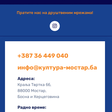
Овде додајте текст наслова
Пратите нас на друштвеним мрежама!
+387 36 449 040
инфо@култура-мостар.ба
Адреса:
Краља Твртка бб,
88000 Мостар,
Босна и Херцеговина
Радно време: