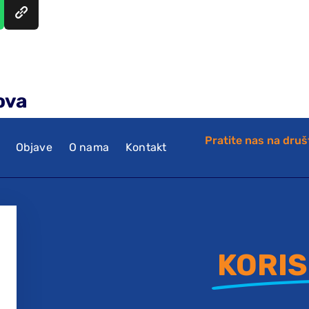
ova
Pratite nas na dru
Objave
O nama
Kontakt
KORIS