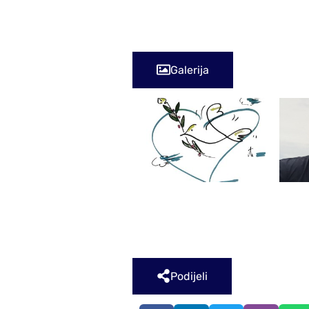
Izložba ostaje otvorena do 29. kol
Galerija
Podijeli