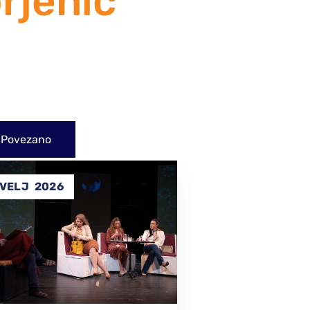
rjenić
Povezano
31
SVI
2025
PRO
2024