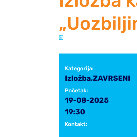
Izložba k
„Uozbilj
Objavljeno:
14 kolovoza, 2025
Kategorija:
Izložba
,
ZAVRSENI
31
PRO
2024
Početak:
19-08-2025
19:30
Kontakt: