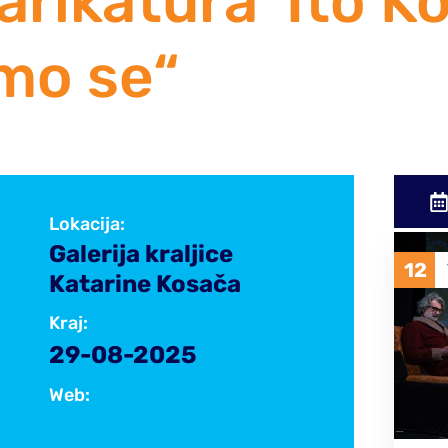
arikatura Ito Ko
imo se“
Lokacija:
Galerija kraljice
12
14
VELJ
2026
Katarine Kosača
Kraj:
29-08-2025
Web: