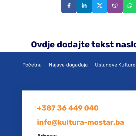
Ovdje dodajte tekst nasl
Početna
Najave događaja
Ustanove Kulture
+387 36 449 040
info@kultura-mostar.ba
Adresa: