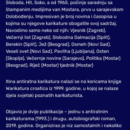
Sloboda, Hit, Soko, a od 1965. počinje saradnju sa
štampanim medijima van Mostara, prvo u sarajevskom
Oslobođenju. Impresivan je broj novina i časopisa u
kojima su njegove karikature obogatile svoj sadržaj.
Navodimo samo neke od njih: Vjesnik (Zagreb),
Večernji list (Zagreb), Slobodna Dalmacija (Split),
Berekin (Split), Jež (Beograd), Osmeh (Novi Sad),
Veseli svet (Novi Sad), Pavliha (Ljubljana), Osten
(Skoplje), Večernje novine (Sarajevo), Politika (Mostar)
(Beograd), Riječ (Mostar) tjednik (Mostar)
Itina antiratna karikatura nalazi se na koricama knjige
Warikatura croatica iz 1999. godine, u kojoj se nalaze
djela svjetski poznatih karikaturista.
Objavio je dvije publikacije – jednu s antiratnim
karikaturama (1993.) i drugu, autobiografski roman,
2019. godine. Organizirao je niz samostalnih i nekoliko