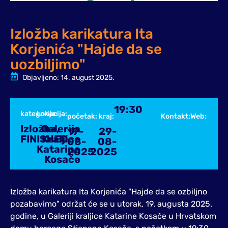
Izložba karikatura Ita
Korjenića "Hajde da se
uozbiljimo"
Objavljeno:
14. august 2025.
19:30
kategorija:
Lokacija:
početak:
kraj:
Kontakt:
Web:
Izložba
Galerija
,
19-
29-
FINISHED
Kraljice
08-
08-
Katarine
2025
2025
Kosače
Izložba karikatura Ita Korjenića "Hajde da se ozbiljno
pozabavimo" održat će se u utorak, 19. augusta 2025.
godine, u Galeriji kraljice Katarine Kosače u Hrvatskom