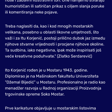
nose i zabavni ilustrativni ton. One namjerno stvaraju
humorističan ili satiričan prikaz s ciljem slanja poruke
ili komentiranja neke pojave.
Treba naglasiti da, kao i kod mnogih mostarskih
velikana, posebno u oblasti likovne umjetnosti, što
važi i za Itu Korjenić, postoji prilično dubok jaz između
njihove stvarne vrijednosti i procjene njihove okoline.
Ta sudbina, iako negativna, ipak može inspirisati još
veće kreativne poduhvate." (Zlatko Serdarević)
Ito Korjenić rođen je u Mostaru 1943. godine.
Diplomirao je na Mašinskom fakultetu Univerziteta
"Džemal Bijedić" u Mostaru. Profesionalno je radio kao
menadžer razvoja u Radnoj organizaciji Proizvodnja
trgovinske opreme Soko Mostar.
Prve karikature objavljuje u mostarskim listovima