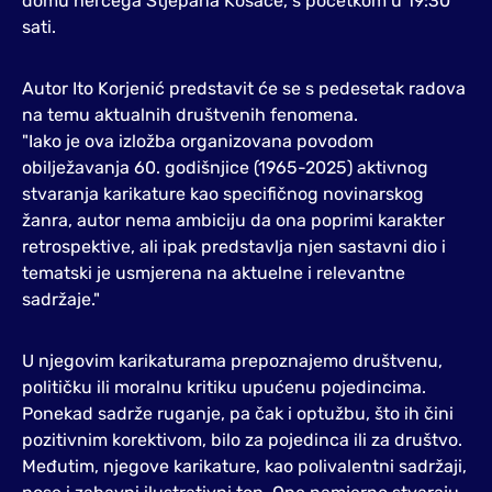
domu hercega Stjepana Kosače, s početkom u 19:30
sati.
Autor Ito Korjenić predstavit će se s pedesetak radova
na temu aktualnih društvenih fenomena.
"Iako je ova izložba organizovana povodom
obilježavanja 60. godišnjice (1965-2025) aktivnog
stvaranja karikature kao specifičnog novinarskog
žanra, autor nema ambiciju da ona poprimi karakter
retrospektive, ali ipak predstavlja njen sastavni dio i
tematski je usmjerena na aktuelne i relevantne
sadržaje."
U njegovim karikaturama prepoznajemo društvenu,
političku ili moralnu kritiku upućenu pojedincima.
Ponekad sadrže ruganje, pa čak i optužbu, što ih čini
pozitivnim korektivom, bilo za pojedinca ili za društvo.
Međutim, njegove karikature, kao polivalentni sadržaji,