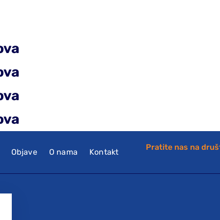
ova
ova
ova
ova
Pratite nas na dru
Objave
O nama
Kontakt