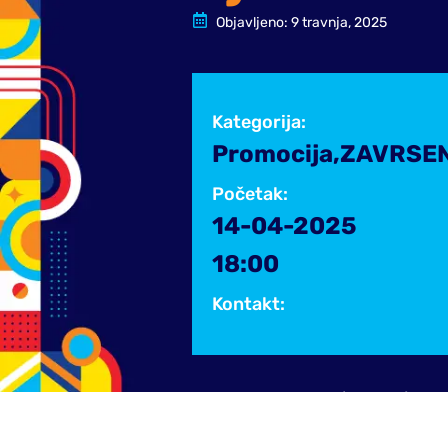
Objavljeno:
9 travnja, 2025
Kategorija:
Promocija
,
ZAVRSEN
14
31
SVI
2025
P
Početak:
14-04-2025
18:00
Kontakt:
Performans
ZAVRSENI
,
Zbirka kratkih priča (82 priče) o 
Želim Živjeti – U Režiji
avgusta 1992. do maja 1996. u Bosn
Dubravke Zrnčić-
„htio dati