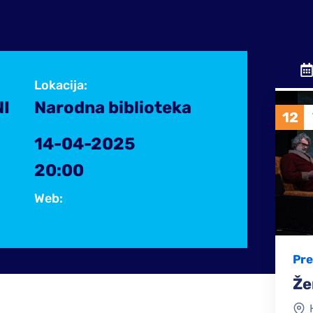
Lokacija:
I
Narodna biblioteka
12
RO
2024
VELJ
2026
14-04-2025
20:00
Web:
Predstava
djetinjstvu provedenom u ratu u periodu od
Ženski Razgov
i i Hercegovini. Ovim je autor, kako sam kaže ,
HDHS Kosača