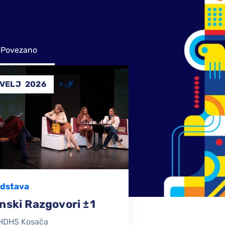
Povezano
14
SVI
2025
Performans
ZAVRSENI
,
ori ±1
Želim Živjeti – U Režiji
Dubravke Zrnčić-