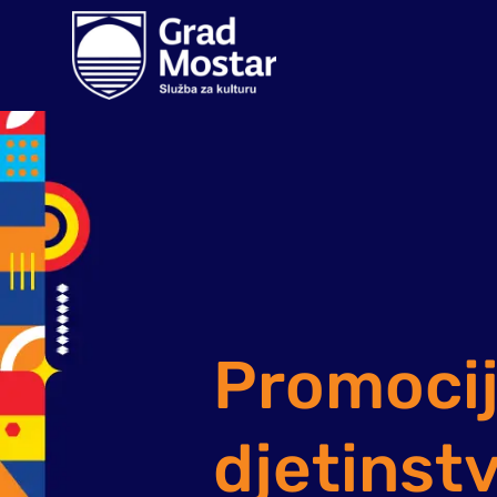
Promocij
djetinst