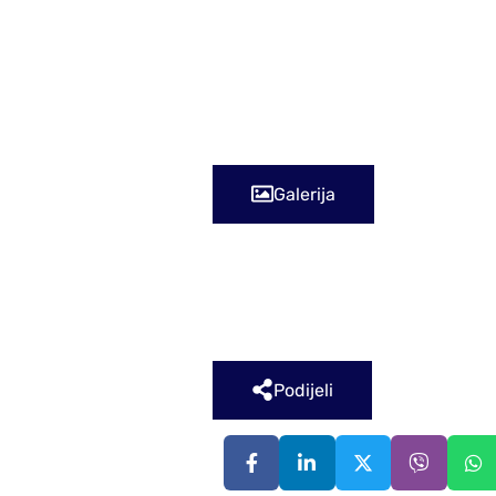
nestanku električne energije, vode,
takvog stanja
na ukupan društveni život zajedni
Adnan Hadžiabdić, prof.
Galerija
Podijeli