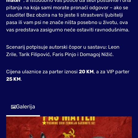
mater“
, a istodobno vas potiče da sebi postavite i ona
pitanja na koja sami morate pronaći odgovor – ako se
usudite! Bez obzira na to jeste li strastveni ljubitelji
pasa ili vam psi ne znače ništa posebno u životu, ova
vas predstava zasigurno neće ostaviti ravnodušnima.
Scenarij potpisuje autorski čopor u sastavu: Leon
Zrile, Tarik Filipović, Faris Pinjo i Domagoj Nižić.
Cijena ulaznice za parter iznosi
20 KM
, a za VIP parter
25 KM
.
Galerija