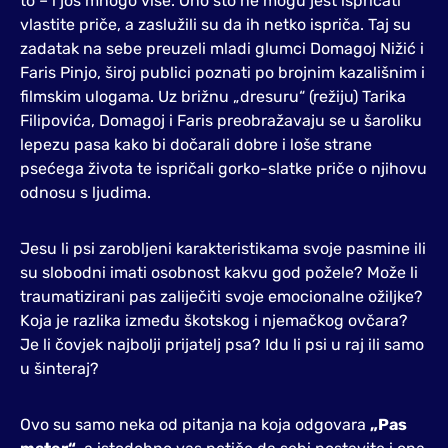
to – i još mnogo više. Ono što ne mogu jest ispričati
vlastite priče, a zaslužili su da ih netko ispriča. Taj su
zadatak na sebe preuzeli mladi glumci Domagoj Nižić i
Faris Pinjo, široj publici poznati po brojnim kazališnim i
filmskim ulogama. Uz brižnu „dresuru“ (režiju) Tarika
Filipovića, Domagoj i Faris preobražavaju se u šaroliku
lepezu pasa kako bi dočarali dobre i loše strane
psećega života te ispričali gorko-slatke priče o njihovu
odnosu s ljudima.
Jesu li psi zarobljeni karakteristikama svoje pasmine ili
su slobodni imati osobnost kakvu god požele? Može li
traumatizirani pas zaliječiti svoje emocionalne ožiljke?
Koja je razlika između škotskog i njemačkog ovčara?
Je li čovjek najbolji prijatelj psa? Idu li psi u raj ili samo
u šinteraj?
Ovo su samo neka od pitanja na koja odgovara
„Pas