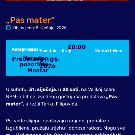
„Pas mater“
Objavljeno:
8 siječnja, 2026
20:00
Kategorija:
Lokacija:
Početak:
Kraj:
Kontakt:
Web:
Narodno
Predstava
31-01-
pozorište
2026
Mostar
U subotu,
31. siječnja
, u
20 sati
, na Velikoj sceni
NPM-a bit će izvedena gostujuća predstava
„Pas
mater“
, u režiji Tarika Filipovića.
Psi vode slijepe, spašavaju ranjene, pronalaze
izgubljene, pružaju utjehu i donose radost. Mogu sve