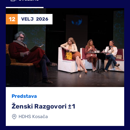
12
VELJ
2026
Predstava
Ženski Razgovori ±1
HDHS Kosača