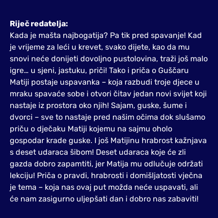
Riječ redatelja:
Kada je mašta najbogatija? Pa tik pred spavanje! Kad
je vrijeme za leći u krevet, svako dijete, kao da mu
snovi neće donijeti dovoljno pustolovina, traži još malo
igre… u sjeni, jastuku, priči! Tako i priča o Guščaru
Matiji postaje uspavanka – koja razbudi troje djece u
mraku spavaće sobe i otvori čitav jedan novi svijet koji
nastaje iz prostora oko njih! Sajam, guske, šume i
dvorci – sve to nastaje pred našim očima dok slušamo
priču o dječaku Matiji kojemu na sajmu oholo
gospodar krade guske. I još Matijinu hrabrost kažnjava
s deset udaraca šibom! Deset udaraca koje će zli
gazda dobro zapamtiti, jer Matija mu odlučuje održati
lekciju! Priča o pravdi, hrabrosti i domišljatosti vječna
je tema – koja nas ovaj put možda neće uspavati, ali
će nam zasigurno uljepšati dan i dobro nas zabaviti!