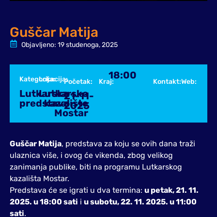
Guščar Matija
Objavljeno:
19 studenoga, 2025
18:00
Kategorija:
Lokacija:
Početak:
Kraj:
Kontakt:
Web:
Lutkarska
Lutkarsko
21-11-
predstava
kazalište
2025
Mostar
Guščar Matija
, predstava za koju se ovih dana traži
ulaznica više, i ovog će vikenda, zbog velikog
zanimanja publike, biti na programu Lutkarskog
kazališta Mostar.
Predstava će se igrati u dva termina:
u petak, 21. 11.
2025. u 18:00 sati
i
u subotu, 22. 11. 2025. u 11:00
sati
.