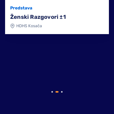
Predstava
Ženski Razgovori ±1
HDHS Kosača
Ovdje dodajte tekst naslova