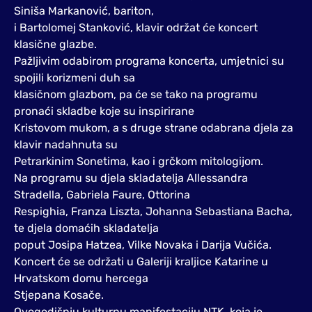
Siniša Markanović, bariton,
i Bartolomej Stanković, klavir održat će koncert
klasične glazbe.
Pažljivim odabirom programa koncerta, umjetnici su
spojili korizmeni duh sa
klasičnom glazbom, pa će se tako na programu
pronaći skladbe koje su inspirirane
Kristovom mukom, a s druge strane odabrana djela za
klavir nadahnuta su
Petrarkinim Sonetima, kao i grčkom mitologijom.
Na programu su djela skladatelja Allessandra
Stradella, Gabriela Faure, Ottorina
Respighia, Franza Liszta, Johanna Sebastiana Bacha,
te djela domaćih skladatelja
poput Josipa Hatzea, Vilke Novaka i Darija Vučića.
Koncert će se održati u Galeriji kraljice Katarine u
Hrvatskom domu hercega
Stjepana Kosače.
Ovogodišnju kulturnu manifestaciju NTK, koja je