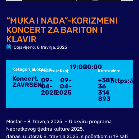
“MUKA I NADA”-KORIZMENI
KONCERT ZA BARITON I
KLAVIR
Objavljeno:
8 travnja, 2025
19:00
20:00
Kategorija:
Lokacija:
Početak:
Kraj:
Kontakt:
Web:
Koncert
,
09-
09-
+387
https://
ZAVRSENI
04-
04-
36
2025
2025
314
893
Mostar – 8. travnja 2025. – U okviru programa
Napretkovog tjedna kulture 2025,
danas, u utorak 8. travnja 2025. s početkom u 19 sati