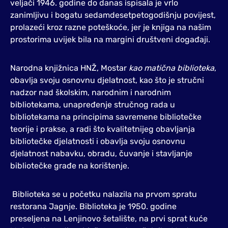
veljači 1946. godine do danas ispisala je vrlo
zanimljivu i bogatu sedamdesetpetogodišnju povijest,
prolazeći kroz razne poteškoće, jer je knjiga na našim
prostorima uvijek bila na margini društveni događaji.
Narodna knjižnica HNŽ, Mostar
kao matična biblioteka
,
obavlja svoju osnovnu djelatnost, kao što je stručni
nadzor nad školskim, narodnim i narodnim
bibliotekama, unapređenje stručnog rada u
bibliotekama na principima savremene bibliotečke
teorije i prakse, a radi što kvalitetnijeg obavljanja
bibliotečke djelatnosti i obavlja svoju osnovnu
djelatnost nabavku, obradu, čuvanje i stavljanje
bibliotečke građe na korištenje.
Biblioteka se u početku nalazila na prvom spratu
restorana Jagnje. Biblioteka je 1950. godine
preseljena na Lenjinovo šetalište, na prvi sprat kuće