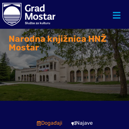
Narodna knjižnica HNŽ
Mostar
Događaji
Najave