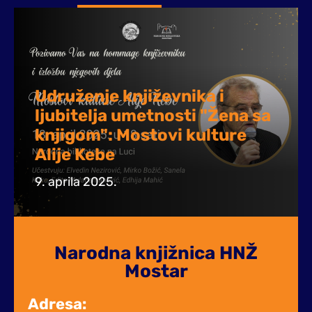
Udruženje književnika i
ljubitelja umetnosti "Žena sa
knjigom": Mostovi kulture
Alije Kebe
9. aprila 2025.
Narodna knjižnica HNŽ
Mostar
Adresa: