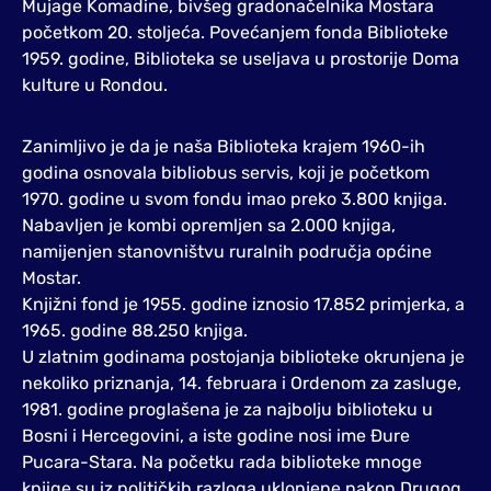
Mujage Komadine, bivšeg gradonačelnika Mostara
početkom 20. stoljeća. Povećanjem fonda Biblioteke
1959. godine, Biblioteka se useljava u prostorije Doma
kulture u Rondou.
Zanimljivo je da je naša Biblioteka krajem 1960-ih
godina osnovala bibliobus servis, koji je početkom
1970. godine u svom fondu imao preko 3.800 knjiga.
Nabavljen je kombi opremljen sa 2.000 knjiga,
namijenjen stanovništvu ruralnih područja općine
Mostar.
Knjižni fond je 1955. godine iznosio 17.852 primjerka, a
1965. godine 88.250 knjiga.
U zlatnim godinama postojanja biblioteke okrunjena je
nekoliko priznanja, 14. februara i Ordenom za zasluge,
1981. godine proglašena je za najbolju biblioteku u
Bosni i Hercegovini, a iste godine nosi ime Đure
Pucara-Stara. Na početku rada biblioteke mnoge
knjige su iz političkih razloga uklonjene nakon Drugog