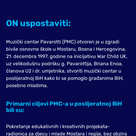
ON
uspostaviti:
Muzički centar Pavarotti (PMC) otvoren je u zgradi
bivše osnovne škole u Mostaru, Bosna i Hercegovina,
21. decembra 1997. godine na inicijativu War Child UK,
uz velikodušnu podršku g. Pavarottija, Briana Enoa,
članova U2 i dr. umjetnika, stvoriti muzički centar u
poslijeratnoj BiH kako bi se pomoglo građanima BiH,
posebno mladima.
Primarni ciljevi PMC-a u poslijeratnoj BiH
bili su:
Pokretanje edukativnih i kreativnih projekata-
radionica za djecu i mlade Mostara i regije, bez obzira