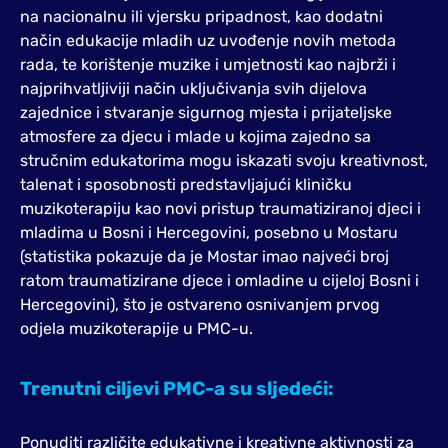
na nacionalnu ili vjersku pripadnost, kao dodatni
način edukacije mladih uz uvođenje novih metoda
rada, te korištenje muzike i umjetnosti kao najbrži i
najprihvatljiviji način uključivanja svih dijelova
zajednice i stvaranje sigurnog mjesta i prijateljske
atmosfere za djecu i mlade u kojima zajedno sa
stručnim edukatorima mogu iskazati svoju kreativnost,
talenat i sposobnosti predstavljajući kliničku
muzikoterapiju kao novi pristup traumatiziranoj djeci i
mladima u Bosni i Hercegovini, posebno u Mostaru
(statistika pokazuje da je Mostar imao najveći broj
ratom traumatizirane djece i omladine u cijeloj Bosni i
Hercegovini), što je ostvareno osnivanjem prvog
odjela muzikoterapije u PMC-u.
Trenutni ciljevi PMC-a su sljedeći:
Ponuditi različite edukativne i kreativne aktivnosti za