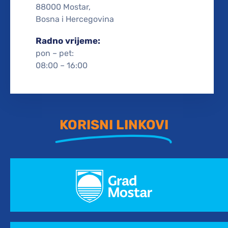
88000 Mostar,
Bosna i Hercegovina
Radno vrijeme:
pon – pet:
08:00 – 16:00
KORISNI LINKOVI