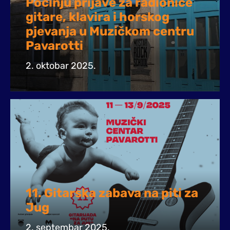
Počinju prijave za radionice
gitare, klavira i horskog
pjevanja u Muzičkom centru
Pavarotti
2. oktobar 2025.
11. Gitarska zabava na piti za
Jug
2. septembar 2025.