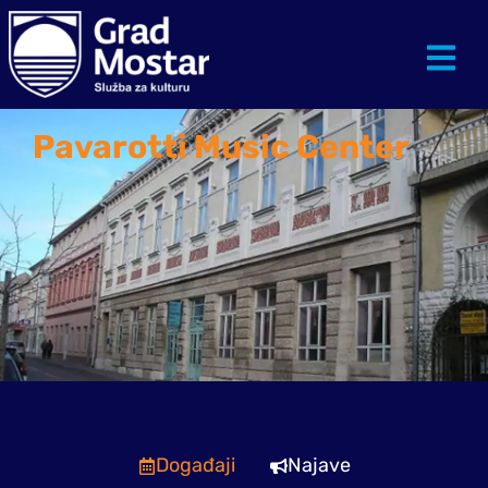
Pavarotti Music Center
Događaji
Najave