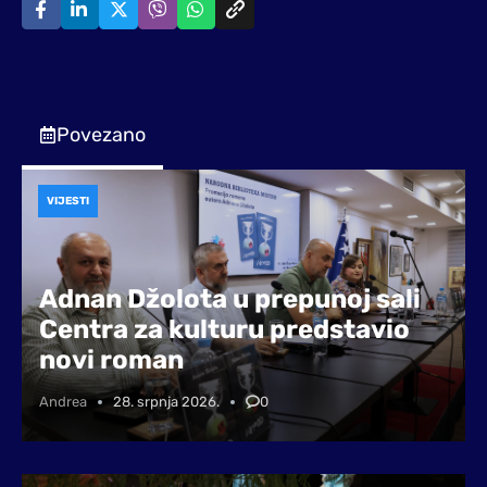
Povezano
VIJESTI
Adnan Džolota u prepunoj sali
Centra za kulturu predstavio
novi roman
Andrea
28. srpnja 2026.
0