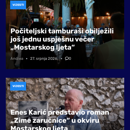
VIJESTI
Počiteljski tamburaši obilježili
još jednu uspješnu večer
„Mostarskog ljeta“
Andrea
27. srpnja 2026.
0
VIJESTI
Enes Karić predstavio roman
„Zime zaručnice“ u okviru
Mostarskog ljeta