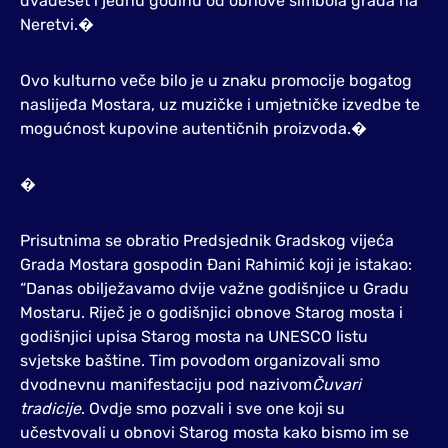
dvadeset i jednu godinu od obnove simbola grada na
Neretvi.�
Ovo kulturno veče bilo je u znaku promocije bogatog
naslijeđa Mostara, uz muzičke i umjetničke izvedbe te
mogućnost kupovine autentičnih proizvoda.�
�
Prisutnima se obratio Predsjednik Gradskog vijeća
Grada Mostara gospodin Đani Rahimić koji je istakao:
“Danas obilježavamo dvije važne godišnjice u Gradu
Mostaru. Riječ je o godišnjici obnove Starog mosta i
godišnjici upisa Starog mosta na UNESCO listu
svjetske baštine. Tim povodom organizovali smo
dvodnevnu manifestaciju pod nazivom
Čuvari
tradicije
. Ovdje smo pozvali i sve one koji su
učestvovali u obnovi Starog mosta kako bismo im se