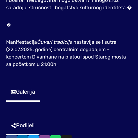
i Bosna i Hercegovina mogu ostvariti mnogo kroz
saradnju, stručnost i bogatstvo kulturnog identiteta.�
�
Manifestacija
Čuvari tradicije
nastavlja se i sutra
(22.07.2025. godine) centralnim događajem –
koncertom Divanhane na platou ispod Starog mosta
sa početkom u 21:00h.
Galerija
Podijeli