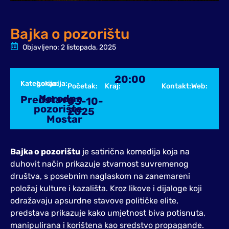
Bajka o pozorištu
Objavljeno:
2 listopada, 2025
20:00
Kategorija:
Lokacija:
Početak:
Kraj:
Kontakt:
Web:
Narodno
Predstava
03-10-
pozorište
2025
Mostar
Bajka o pozorištu
je satirična komedija koja na
duhovit način prikazuje stvarnost suvremenog
društva, s posebnim naglaskom na zanemareni
položaj kulture i kazališta. Kroz likove i dijaloge koji
odražavaju apsurdne stavove političke elite,
predstava prikazuje kako umjetnost biva potisnuta,
manipulirana i korištena kao sredstvo propagande.