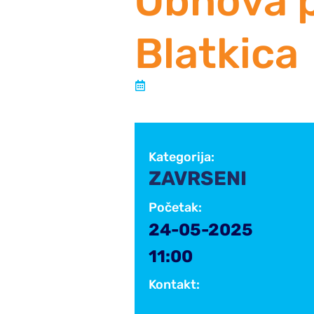
Obnova p
Blatkica
Objavljeno:
20 svibnja, 2025
Kategorija:
ZAVRSENI
14
SVI
2025
Početak:
24-05-2025
11:00
Kontakt: