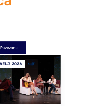
ca
Povezano
14
ELJ
2026
SVI
2025