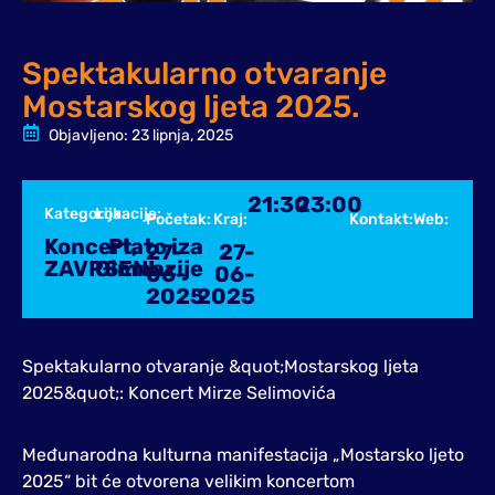
Spektakularno otvaranje
Mostarskog ljeta 2025.
Objavljeno:
23 lipnja, 2025
21:30
23:00
Kategorija:
Lokacija:
Početak:
Kraj:
Kontakt:
Web:
Koncert
Plato iza
,
27-
27-
ZAVRSENI
Gimnazije
06-
06-
2025
2025
Spektakularno otvaranje &quot;Mostarskog ljeta
2025&quot;: Koncert Mirze Selimovića
Međunarodna kulturna manifestacija „Mostarsko ljeto
2025“ bit će otvorena velikim koncertom