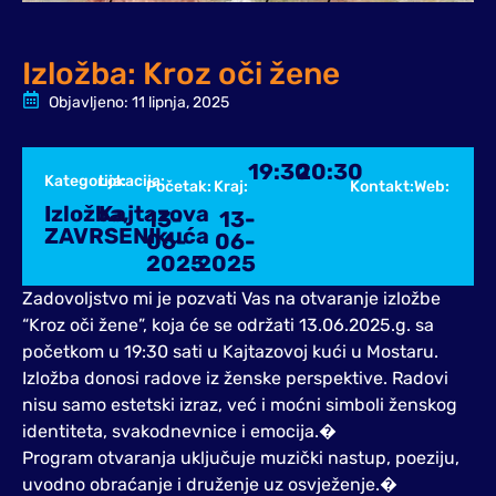
Izložba: Kroz oči žene
Objavljeno:
11 lipnja, 2025
19:30
20:30
Kategorija:
Lokacija:
Početak:
Kraj:
Kontakt:
Web:
Izložba
Kajtazova
,
13-
13-
ZAVRSENI
kuća
06-
06-
2025
2025
Zadovoljstvo mi je pozvati Vas na otvaranje izložbe
“Kroz oči žene”, koja će se održati 13.06.2025.g. sa
početkom u 19:30 sati u Kajtazovoj kući u Mostaru.
Izložba donosi radove iz ženske perspektive. Radovi
nisu samo estetski izraz, već i moćni simboli ženskog
identiteta, svakodnevnice i emocija.�
Program otvaranja uključuje muzički nastup, poeziju,
uvodno obraćanje i druženje uz osvježenje.�