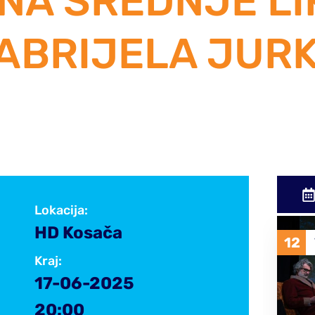
INA SREDNJE L
ABRIJELA JURK
Lokacija:
HD Kosača
31
12
PRO
2024
Kraj:
17-06-2025
20:00