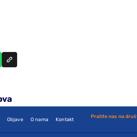
ova
Pratite nas na dru
Objave
O nama
Kontakt