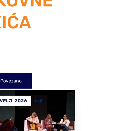
IKOVNE
IĆA
Povezano
14
VELJ
2026
SVI
2025