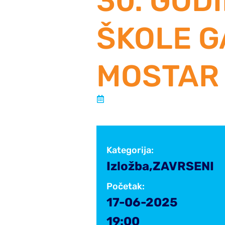
30. GOD
ŠKOLE G
MOSTAR
Objavljeno:
17 lipnja, 2025
Kategorija:
Izložba
,
ZAVRSENI
14
SVI
2025
Početak:
17-06-2025
19:00