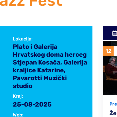
azz Fest
Lokacija:
Plato i Galerija
12
14
VELJ
2026
Hrvatskog doma herceg
Stjepan Kosača, Galerija
kraljice Katarine,
Pavarotti Muzički
studio
Kraj:
25-08-2025
Predstava
Pe
Ženski Razgovori ±1
Že
Web: