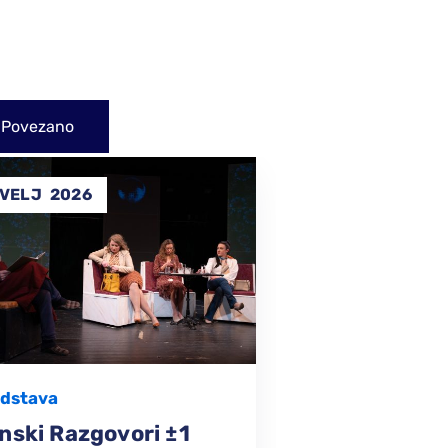
Povezano
31
SVI
2025
PRO
2024
rformans
ZAVRSENI
,
lim Živjeti – U Režiji