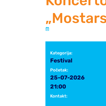
Koncerto
„Mostars
Objavljeno:
8 lipnja, 2026
Kategorija:
Festival
31
25
PRO
2024
Početak:
25-07-2026
21:00
Kontakt: