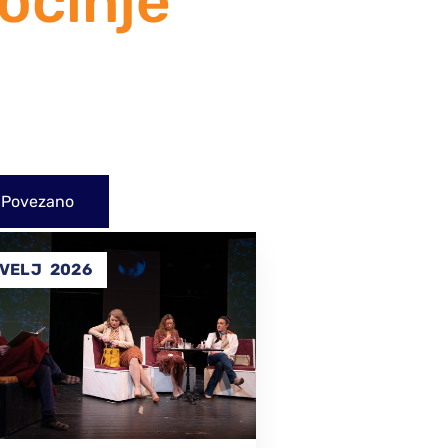
očinje
Povezano
14
31
SVI
2025
PRO