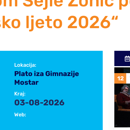
m Šejle Zonić p
ko ljeto 2026“
Lokacija:
Plato iza Gimnazije
12
VELJ
2026
Mostar
Kraj:
03-08-2026
Web: