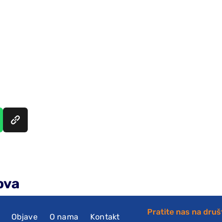
ova
Pratite nas na dru
Objave
O nama
Kontakt