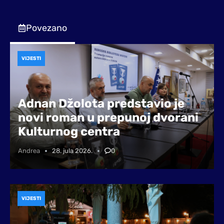
Povezano
VIJESTI
Adnan Džolota predstavio je
novi roman u prepunoj dvorani
Kulturnog centra
Andrea
28. jula 2026.
0
VIJESTI