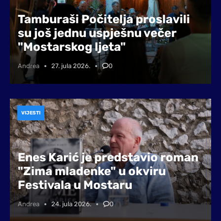
Tamburaši Počitelja proslavili
su još jednu uspješnu večer
"Mostarskog ljeta"
Andrea
27. jula 2026.
0
VIJESTI
Enes Karić je predstavio roman
"Zima mladenke" u okviru
Festivala u Mostaru
Andrea
24. jula 2026.
0