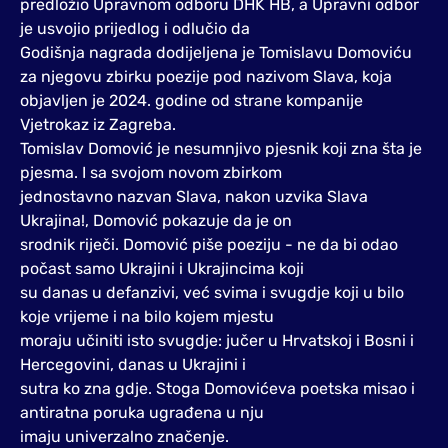
predložio Upravnom odboru DHK HB, a Upravni odbor
je usvojio prijedlog i odlučio da
Godišnja nagrada dodijeljena je Tomislavu Domoviću
za njegovu zbirku poezije pod nazivom Slava, koja
objavljen je 2024. godine od strane kompanije
Vjetrokaz iz Zagreba.
Tomislav Domović je nesumnjivo pjesnik koji zna šta je
pjesma. I sa svojom novom zbirkom
jednostavno nazvan Slava, nakon uzvika Slava
Ukrajina!, Domović pokazuje da je on
srodnik riječi. Domović piše poeziju - ne da bi odao
počast samo Ukrajini i Ukrajincima koji
su danas u defanzivi, već svima i svugdje koji u bilo
koje vrijeme i na bilo kojem mjestu
moraju učiniti isto svugdje: jučer u Hrvatskoj i Bosni i
Hercegovini, danas u Ukrajini i
sutra ko zna gdje. Stoga Domovićeva poetska misao i
antiratna poruka ugrađena u nju
imaju univerzalno značenje.