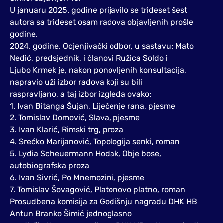
U januaru 2025. godine prijavilo se trideset šest
autora sa trideset osam radova objavljenih prošle
godine.
2024. godine. Ocjenjivački odbor, u sastavu: Mato
Nedić, predsjednik, i članovi Ružica Soldo i
Ljubo Krmek je, nakon ponovljenih konsultacija,
napravio uži izbor radova koji su bili
raspravljano, a taj izbor izgleda ovako:
1. Ivan Bitanga Šujan, Liječenje rana, pjesme
2. Tomislav Domović, Slava, pjesme
3. Ivan Klarić, Rimski trg, proza
4. Srećko Marijanović, Topologija senki, roman
5. Lydia Scheuermann Hodak, Obje bose,
autobiografska proza
6. Ivan Sivrić, Po Mnemozini, pjesme
7. Tomislav Šovagović, Platonovo platno, roman
Prosudbena komisija za Godišnju nagradu DHK HB
Antun Branko Šimić jednoglasno