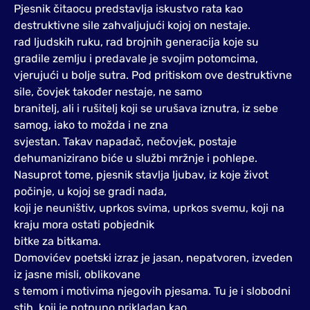
Pjesnik čitaocu predstavlja iskustvo rata kao
destruktivne sile zahvaljujući kojoj on nestaje.
rad ljudskih ruku, rad brojnih generacija koje su
gradile zemlju i predavale je svojim potomcima,
vjerujući u bolje sutra. Pod pritiskom ove destruktivne
sile, čovjek također nestaje, ne samo
branitelj, ali i rušitelj koji se urušava iznutra, iz sebe
samog, iako to možda i ne zna
svjestan. Takav napadač, nečovjek, postaje
dehumanizirano biće u službi mržnje i pohlepe.
Nasuprot tome, pjesnik stavlja ljubav, iz koje život
počinje, u kojoj se gradi nada,
koji je neuništiv, uprkos svima, uprkos svemu, koji na
kraju mora ostati pobjednik
bitke za bitkama.
Domovićev poetski izraz je jasan, nepatvoren, izveden
iz jasne misli, oblikovane
s temom i motivima njegovih pjesama. Tu je i slobodni
stih, koji je potpuno prikladan kao