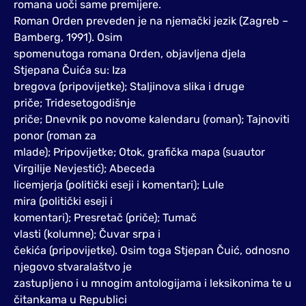
romana uoči same premijere.
Roman Orden preveden je na njemački jezik (Zagreb –
Bamberg, 1991). Osim
spomenutoga romana Orden, objavljena djela
Stjepana Čuića su: Iza
bregova (pripovijetke); Staljinova slika i druge
priče; Tridesetogodišnje
priče; Dnevnik po novome kalendaru (roman); Tajnoviti
ponor (roman za
mlade); Pripovijetke; Otok, grafička mapa (suautor
Virgilije Nevjestić); Abeceda
licemjerja (politički eseji i komentari); Lule
mira (politički eseji i
komentari); Presretač (priče); Tumač
vlasti (kolumne); Čuvar srpa i
čekića (pripovijetke). Osim toga Stjepan Čuić, odnosno
njegovo stvaralaštvo je
zastupljeno i u mnogim antologijama i leksikonima te u
čitankama u Republici