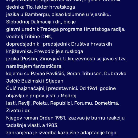
tjednika Tlo, lektor hrvatskoga
jezika u Bambergu, pisao kolumne u Vjesniku,
Slobodnoj Dalmaciji i dr., bio je
glavni urednik Trećega programa Hrvatskoga radija,
voditelj Tribine DHK,
dopredsjednik i predsjednik Društva hrvatskih
književnika. Prevodio je s ruskoga
jezika (Puškin, Zinovjev). U književnosti se javio s tzv.
naraštajem fantastičara,
kojemu su Pavao Pavličić, Goran Tribuson, Dubravko
Jelčić Bužimski i Stjepan
Čuić najznačajniji predstavnici. Od 1961. godine
objavljuje pripovijesti u Modroj
lasti, Reviji, Poletu, Republici, Forumu, Dometima,
Životu i dr.
Njegov roman Orden 1981. izazvao je burnu reakciju
tadašnje vlasti, a 1983.
zabranjena je izvedba kazališne adaptacije toga