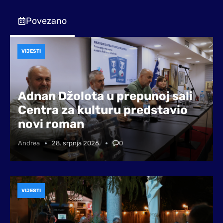
Povezano
VIJESTI
Adnan Džolota u prepunoj sali
Centra za kulturu predstavio
novi roman
Andrea
28. srpnja 2026.
0
VIJESTI