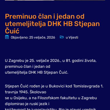
Preminuo član i jedan od
utemeljitelja DHK HB Stjepan
Čuić
Objavljeno:
25 veljače, 2026
u
Vijesti
U Zagrebu je 25. veljače 2026., u 81. godini života,
preminuo član i jedan od
utemeljitelja DHK HB Stjepan Čuić.
Stjepan Čuić rođen je u Bukovici kod Tomislavgrada 1.
travnja 1945. Školovao
se u Osijeku, a na Filozofskom fakultetu u Zagrebu
diplomirao je ruski jezik i
književnost te jugoslavistiku. Bio je glavni urednik