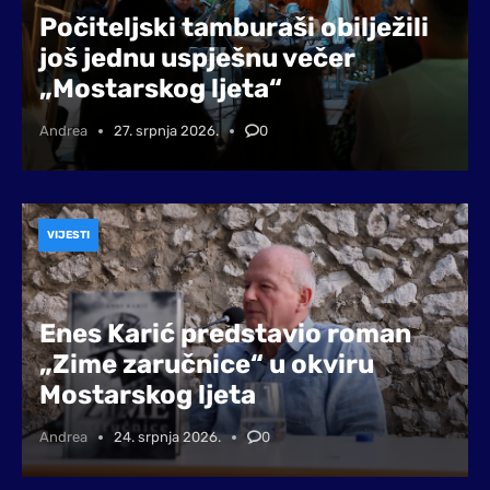
Počiteljski tamburaši obilježili
još jednu uspješnu večer
„Mostarskog ljeta“
Andrea
27. srpnja 2026.
0
VIJESTI
Enes Karić predstavio roman
„Zime zaručnice“ u okviru
Mostarskog ljeta
Andrea
24. srpnja 2026.
0