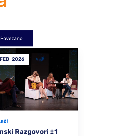
a
Povezano
31
MAJA
2025
DEC
2024
erformanse
FINISHED
,
elim Živjeti – Režija