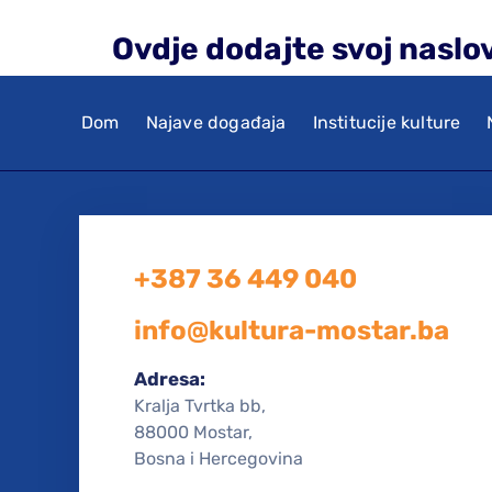
Ovdje dodajte svoj naslo
Dom
Najave događaja
Institucije kulture
+387 36 449 040
info@kultura-mostar.ba
Adresa:
Kralja Tvrtka bb,
88000 Mostar,
Bosna i Hercegovina