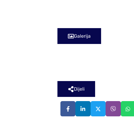
Ureda predsjednika Vlade Republike
hrvatskog premijera Andreja Plenk
Galerija
Dijeli