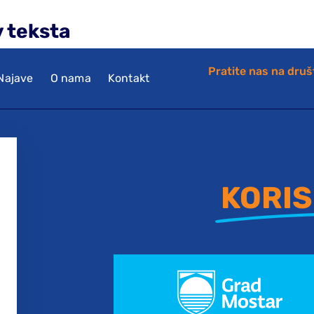
v teksta
Pratite nas na dru
Najave
O nama
Kontakt
KORIS