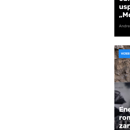
us
Prištine, tako da mi je nekako drago da sam
„Mo
 značaj kontinuiranog održavanja
Andre
ku publiku.
o na ovaj festival i što ovaj festival uz sve
VIJES
ešta i trijumf svaki put kad imamo priliku da
u u regionu. Nadam se da Mostar i ljudi u
se mogli nastaviti družiti i u narednim
 da, zapravo, burno reaguju u Sarajevu, ali
Ene
skrenije. Ova predstava je takva, kada imamo
ro
zar
nam adrenalin, tako da mi se čini da smo