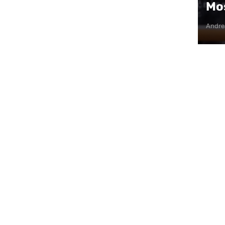
Mos
Andre
ska“ publiku sutra (utorak, 19.05.) očekuje
ežiji Branka Ilića, nastala u produkciji NVO
nice su u prodaji na blagajni NPM-a svakim
je: na broj 036/550-128, mail:
box
i Narodnog pozorišta Mostar.