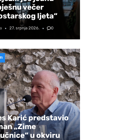
pješnu večer
starskog ljeta“
a
27. srpnja 2026.
0
TI
s Karić predstavio
man „Zime
učnice“ u okviru