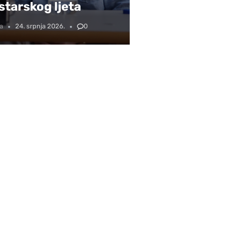
tarskog ljeta
a
24. srpnja 2026.
0