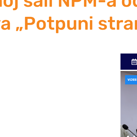
oj sali NPM-a o
a „Potpuni stra
Uncategorized
a u Mostaru večeras je u okviru 23.
VIJES
na predstava „Potpuni stranci“ po motivima
i Kamernog teatra 55 iz Sarajeva. Mala liska,
si Glođo, dok je Mala liska, nagrada za
hovu duhovitost. Igrati pred vašom publikom je