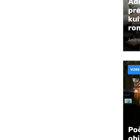
Ad
pre
Iskreno, čak sam bila iznenađena koliko ljudi
kul
gović-Avdagić, puno je volim i puno mi znači da
ro
Andre
io da dobijem nagradu. Meni to puno znači,
datnu vrijednost“, istakla je Glođo.
VIJES
a je ovo nagrada za cijeli ansambl ove
r smo radili jednako, zastupni smo jednako i
meni, zapravo je ona pripala više njima, jer su
oli publika u Sarajevu i drago mi je da smo
Poč
posebnu vezu sa Hercegovinom, uvijek se
obi