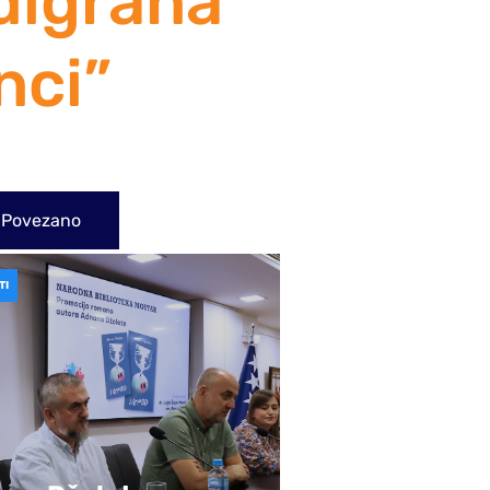
digrana
nci”
Povezano
TI