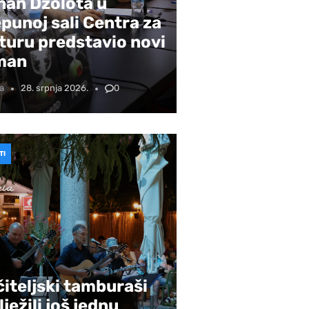
nan Džolota u
punoj sali Centra za
turu predstavio novi
man
a
28. srpnja 2026.
0
TI
iteljski tamburaši
lježili još jednu