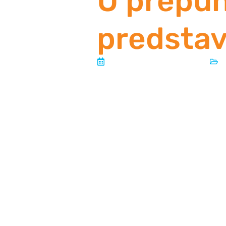
U prepun
predstav
Objavljeno:
20 svibnja, 2026
u
U prepunoj sali Narodnog pozorišt
Međunarodnog festivala
komedije „Mostarska liska“ odigra
Paola Genovesea, u režiji
Lajle Kaikčije, nastala u produkcij
nagrada za najbolju
glumicu večeri, dodijeljena je Vane
najboljeg glumca večeri,
dodijeljena Albanu Ukaju.
„Prvo, mnogo volim Mostarce i nji