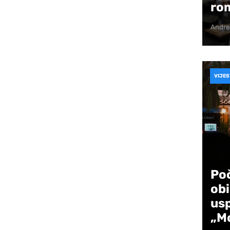
ro
isuje Sabina Trnka, dok je kompozitor muzike
Andre
trak – Bukvić, Emir Sejfić, Armin Filipović,
VIJES
n Popović (k.g.).
 sredinom mjeseca maja.
Poč
obi
us
„Mo