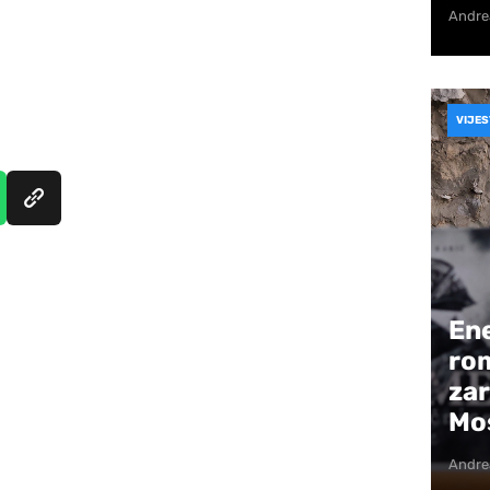
Andre
VIJES
Ene
ro
zar
Mos
Andre