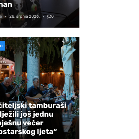
man
a
28. srpnja 2026.
0
TI
iteljski tamburaši
lježili još jednu
pješnu večer
starskog ljeta“