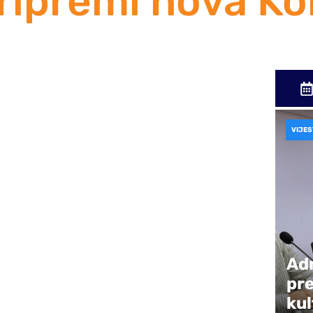
ripremi nova K
ijesti
očeo je rad na novoj predstavi pod nazivom
VIJES
kočevića.
mski komad koji nas svako malo podsjeća na
da vidimo da naš preporod ne zavisi ni od koga
anja svijesti i motivacije. Likovi u ovom
Ad
, njihov kolektivni model preživljavanja, koji važi
pre
kul
zjavio je režiser Zoran Rakočević.