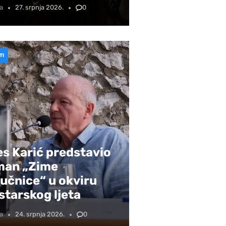
a
27. srpnja 2026.
0
TI
s Karić predstavio
man „Zime
učnice“ u okviru
tarskog ljeta
a
24. srpnja 2026.
0