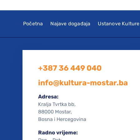
Početna
Najave događaja
Ustanove Kulture
+387 36 449 040
info@kultura-mostar.ba
Adresa:
Kralja Tvrtka bb,
88000 Mostar,
Bosna i Hercegovina
Radno vrijeme: