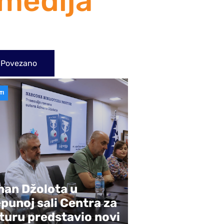
omedija
Povezano
TI
nan Džolota u
punoj sali Centra za
turu predstavio novi