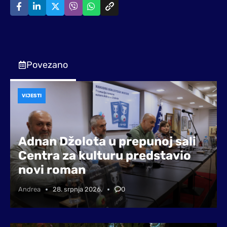
Povezano
VIJESTI
Adnan Džolota u prepunoj sali
Centra za kulturu predstavio
novi roman
Andrea
28. srpnja 2026.
0