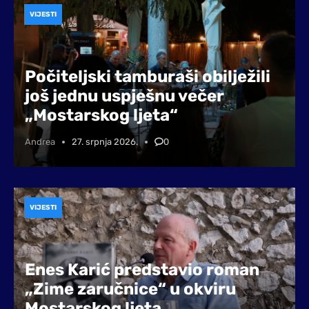
VIJESTI
Počiteljski tamburaši obilježili
još jednu uspješnu večer
„Mostarskog ljeta“
Andrea
27. srpnja 2026.
0
VIJESTI
Enes Karić predstavio roman
„Zime zaručnice“ u okviru
Mostarskog ljeta