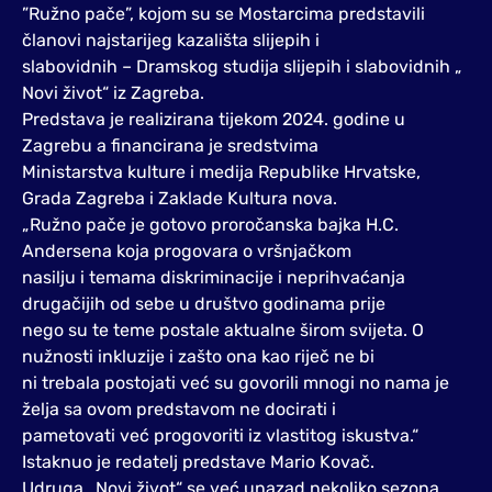
”Ružno pače”, kojom su se Mostarcima predstavili
članovi najstarijeg kazališta slijepih i
slabovidnih – Dramskog studija slijepih i slabovidnih „
Novi život“ iz Zagreba.
Predstava je realizirana tijekom 2024. godine u
Zagrebu a financirana je sredstvima
Ministarstva kulture i medija Republike Hrvatske,
Grada Zagreba i Zaklade Kultura nova.
„Ružno pače je gotovo proročanska bajka H.C.
Andersena koja progovara o vršnjačkom
nasilju i temama diskriminacije i neprihvaćanja
drugačijih od sebe u društvo godinama prije
nego su te teme postale aktualne širom svijeta. O
nužnosti inkluzije i zašto ona kao riječ ne bi
ni trebala postojati već su govorili mnogi no nama je
želja sa ovom predstavom ne docirati i
pametovati već progovoriti iz vlastitog iskustva.“
Istaknuo je redatelj predstave Mario Kovač.
Udruga „Novi život“ se već unazad nekoliko sezona