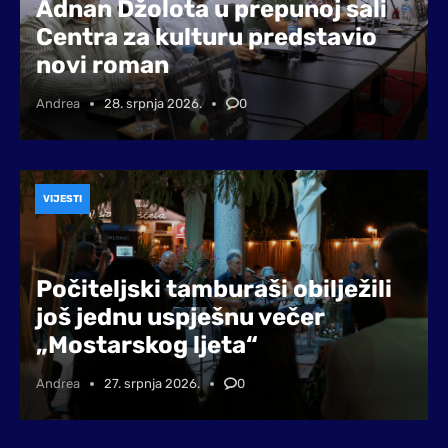
Adnan Džolota u prepunoj sali
Centra za kulturu predstavio
novi roman
Andrea
28. srpnja 2026.
0
VIJESTI
Počiteljski tamburaši obilježili
još jednu uspješnu večer
„Mostarskog ljeta“
Andrea
27. srpnja 2026.
0