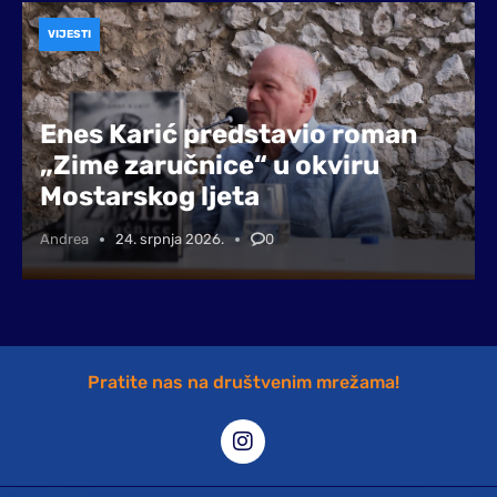
VIJESTI
Enes Karić predstavio roman
„Zime zaručnice“ u okviru
Mostarskog ljeta
Andrea
24. srpnja 2026.
0
Pratite nas na društvenim mrežama!