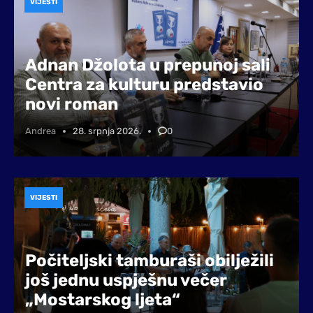
VIJESTI
Adnan Džolota u prepunoj sali
Centra za kulturu predstavio
novi roman
Andrea
28. srpnja 2026.
0
VIJESTI
Počiteljski tamburaši obilježili
još jednu uspješnu večer
„Mostarskog ljeta“