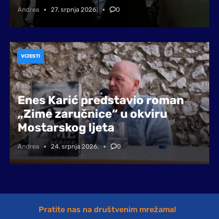
Andrea
27. srpnja 2026.
0
VIJESTI
Enes Karić predstavio roman
„Zime zaručnice“ u okviru
Mostarskog ljeta
Andrea
24. srpnja 2026.
0
Pratite nas na društvenim mrežama!