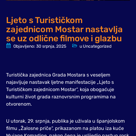
Ljeto s Turističkom
zajednicom Mostar nastavlja
se uz odlične filmove i glazbu
Objavljeno:
30 srpnja, 2025
u
Uncategorized
Turistička zajednica Grada Mostara s veseljem
najavljuje nastavak ljetne manifestacije „Ljeto s
Turističkom zajednicom Mostar“, koja obogaćuje
kulturni život grada raznovrsnim programima na
otvorenom.
U utorak, 29. srpnja, publika je uživala u španjolskom
filmu „Žalosne priče“, prikazanom na platou iza kuće
Mujage Komadine, nakon čega je uslijedio nastup rock