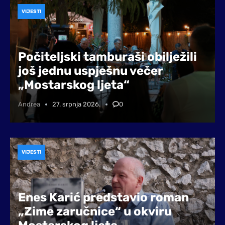
VIJESTI
Počiteljski tamburaši obilježili
još jednu uspješnu večer
„Mostarskog ljeta“
Andrea
27. srpnja 2026.
0
VIJESTI
Enes Karić predstavio roman
„Zime zaručnice“ u okviru