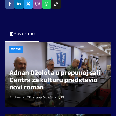
Povezano
VIJESTI
Adnan Džolota u prepunoj sali
Centra za kulturu predstavio
novi roman
Andrea
28. srpnja 2026.
0