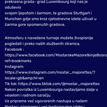
prekrasna grada- grad Luxembourg koji nas je
oduševio
svojom ljepotom i šarmom, te gradove Stuttgart i
Munchen gdje smo kroz cjelodnevne izlete uživali u
čarima gore spomenutih gradova.
Atmosferu s navedene turneje možete živopisnije
pogledati i preko naših službenih stranica,
Facebook :
https://www.facebook.com/MostarskeMazoretkinjeBosn
ref=bookmarks
Instagram:
https://www.instagram.com/mostar_majorettes/?
locale=gb&amp;hl=en
Tik tok: https://www.tiktok.com/@mostar_majorettes
Nakon povratka iz Luxembourga nastavljamo dalje u
veselom i radnom ozračju.
Uz pripreme već ugovorenih nastupa u našem
Mostaru planiramo i već tradicionalne izlete i