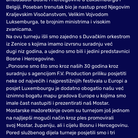
Belgiji. Poseban trenutak bio je nastup pred Njegovim
Kraljevskim Visočanstvom, Velikim Vojvodom
Luksemburga, te brojnim ministrima i visokim
zvanicama.
Na ovu turneju išli smo zajedno s Duvačkim orkestrom
iz Zenice s kojima imamo izvrsnu suradnju već
dugi niz godina, a ujedno smo bili i jedini predstavnici
Bosne i Hercegovine.
„Ponosne smo što smo kroz naših 30 godina kroz
suradnju s agencijom F.V. Production priliku posjetiti
neke od najvećih i najprestižnijih festivala u Europi a
posjet Luxembourgu je dodatno obogatio našu već
iznimno bogatu mapu gradova Europe u kojima smo
imale čast nastupiti i prezentirati naš Mostar.
Mostarske mažoretkinje ovom su turnejom još jednom
na najljepši mogući način kroz ples promovirali
svoj Mostar, županiju, ali i cijelu Bosnu i Hercegovinu.
Pored službenog dijela turneje posjetili smo i tri