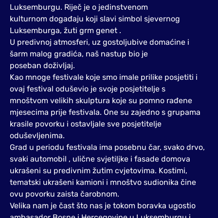
Luksemburgu. Riječ je o jedinstvenom
kulturnom događaju koji slavi simbol sjevernog
Luksemburga, žuti grm genet .
U predivnoj atmosferi, uz gostoljubive domaćine i
šarm malog gradića, naš nastup bio je
poseban doživljaj.
Kao mnoge festivale koje smo imale prilike posjetiti i
ovaj festival oduševio je svoje posjetitelje s
mnoštvom velikih skulptura koje su pomno rađene
mjesecima prije festivala. One su zajedno s grupama
krasile povorku i ostavljale sve posjetitelje
oduševljenima.
Grad u periodu festivala ima posebnu čar, svako drvo,
svaki automobil , ulične svjetiljke i fasade domova
ukrašeni su predivnim žutim cvjetovima. Kostimi,
tematski ukrašeni kamioni i mnoštvo sudionika čine
ovu povorku zaista čarobnom.
Velika nam je čast što nas je tokom boravka ugostio
ambasador Bosne i Hercegovine u Luksemburgu i