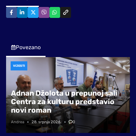
Povezano
VIJESTI
Adnan Džolota u prepunoj sali
Centra za kulturu predstavio
novi roman
Andrea
28. srpnja 2026.
0