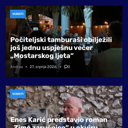
VIJESTI
Počiteljski tamburaši obilježili
još jednu uspješnu večer
„Mostarskog ljeta“
Andrea
27. srpnja 2026.
0
VIJESTI
Enes Karić predstavio roman
„Zime zaručnice“ u okviru