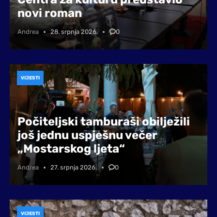
novi roman
Andrea
28. srpnja 2026.
0
VIJESTI
Počiteljski tamburaši obilježili
još jednu uspješnu večer
„Mostarskog ljeta“
Andrea
27. srpnja 2026.
0
VIJESTI