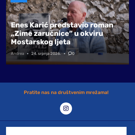
Enes Karić predstavio roman
„Zime zaručnice“ u okviru
Mostarskog ljeta
Andrea
24. srpnja 2026.
0
Pratite nas na društvenim mrežama!