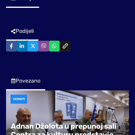
Podijeli
Povezano
VIJESTI
Adnan Džolota u prepunoj sali
Centra za kulturu predstavio