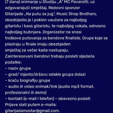
(7 dana) snimanje u Studiju „A“ MC Pavarotti, uz
odgovarajući smještaj. Redovni sponzor
Gitarijade „Na putu za jug“, Music Shop Brothers,
obezbijedio je i poklon vaučere za najboljeg
gitaristu i bass gitaristu, te najboljeg vokala, odnosno
najboljeg bubnjara. Organizator ne snosi
troškove putovanja za bendove finaliste. Grupe koje se
plasiraju u finale imaju obezbjeđen
smještaj za večer kada nastupaju.
Zainteresovani bendovi trebaju poslati sljedeće
podatke:
– naziv grupe
– grad/ mjesto/državu odakle grupa dolazi
– kraću biografiju grupe
– audio ili video snimak/link (audio mp3 format,
profesionalni ili demo)
– kontakt (e-mail i telefon) – obavezno poslati
Prijave slati putem e-maila:
gitarijadamostar@gmail.com.