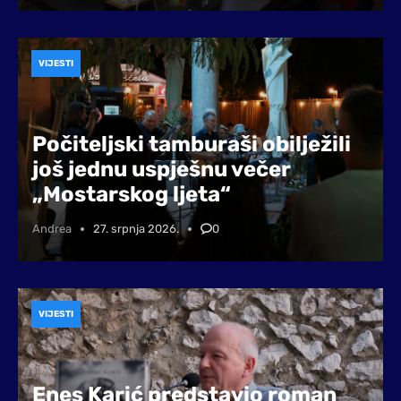
VIJESTI
Počiteljski tamburaši obilježili
još jednu uspješnu večer
„Mostarskog ljeta“
Andrea
27. srpnja 2026.
0
VIJESTI
Enes Karić predstavio roman