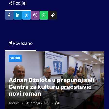
Podijeli
Povezano
VIJESTI
Adnan Džolota u prepunoj sali
Centra za kulturu predstavio
novi roman
Andrea
28. srpnja 2026.
0