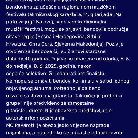
bendovima za učešće u regionalnom muzičkom
festivalu takmičarskog karaktera, 11. gitarijada „Na
putu za jug“. Na ovaj, sada već tradicionalni
muzički festival, mogu se prijaviti bendovi s područja
čitave regije (Bosna i Hercegovina, Srbija,
Hrvatska, Crna Gora, Sjeverna Makedonija). Poziv je
otvoren za bendove čiji su članovi starosne
dobi do 40 godina. Prijave su otvorene od utorka, 6. 5.
do nedjelje, 8. 6. 2025. godine, nakon
čega će selektivni žiri odabrati pet finalista.
Ne mogu se prijaviti bendovi koji imaju više od jednog
objavljenog albuma. Potrebno je da bend
u svom sastavu ima gitaristu. Takmičenje preferira
grupe i nije predviđeno za samostalne
gitariste i duete. Nije obavezno predstavljanje
autorskim kompozicijama.
MC Pavarotti je obezbijedio vrijedne nagrade
najboljima, a pobjedniku će pripasti sedmodnevno