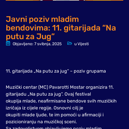
Javni poziv mladim
bendovima: 11. gitarijada “Na
putu za Jug”
Objavljeno:
7 svibnja, 2025
u
Vijesti
11. gitarijada „Na putu za jug“ – poziv grupama
Muzički centar (MC) Pavarotti Mostar organizira 11.
gitarijadu „Na putu za jug“. Ovaj festival
okuplja mlade, neafirmisane bendove svih muzičkih
izričaja iz cijele regije. Osnovni cilj je
okupiti mlade ljude, te im pomoći u afirmaciji i
pozicioniranju na muzičkoj sceni.
Sa zadovoljstvom objavljujemo poziv mladim