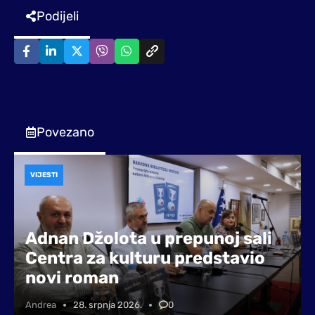
Podijeli
Povezano
VIJESTI
Adnan Džolota u prepunoj sali
Centra za kulturu predstavio
novi roman
Andrea
28. srpnja 2026.
0