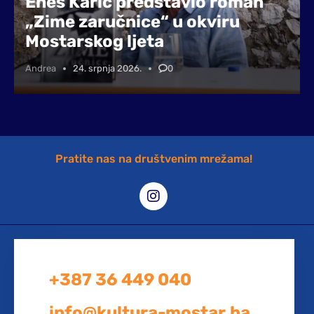
Enes Karić predstavio roman
„Zime zaručnice“ u okviru
Mostarskog ljeta
Andrea
24. srpnja 2026.
0
Pratite nas na društvenim mrežama!
+387 36 449 040
info@kultura-mostar.ba