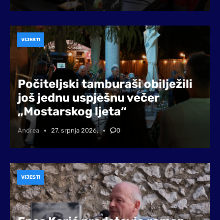
VIJESTI
Počiteljski tamburaši obilježili
još jednu uspješnu večer
„Mostarskog ljeta“
Andrea
27. srpnja 2026.
0
VIJESTI