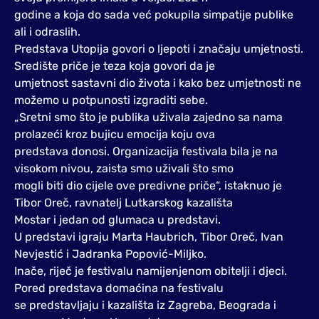
godine a koja do sada već pokupila simpatije publike
ali i odraslih.
Predstava Utopija govori o ljepoti i značaju umjetnosti.
Središte priče je teza koja govori da je
umjetnost sastavni dio života i kako bez umjetnosti ne
možemo u potpunosti izgraditi sebe.
„Sretni smo što je publika uživala zajedno sa nama
prolazeći kroz bujicu emocija koju ova
predstava donosi. Organizacija festivala bila je na
visokom nivou, zaista smo uživali što smo
mogli biti dio cijele ove predivne priče“, istaknuo je
Tibor Oreč, ravnatelj Lutkarskog kazališta
Mostar i jedan od glumaca u predstavi.
U predstavi igraju Marta Haubrich, Tibor Oreč, Ivan
Nevjestić i Jadranka Popović-Miljko.
Inače, riječ je festivalu namijenjenom obitelji i djeci.
Pored predstava domaćina na festivalu
se predstavljaju i kazališta iz Zagreba, Beograda i