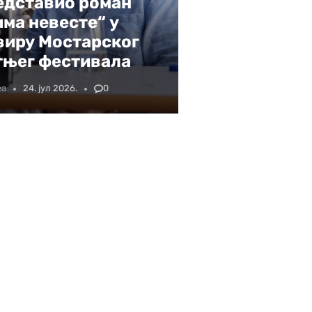
едставио роман
има невесте“ у
виру Мостарског
тњег фестивала
еа
24. јул 2026.
0