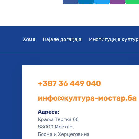
Хоме
Најаве догађаја
Институције култур
+387 36 449 040
инфо@култура-мостар.ба
Адреса:
Краља Твртка бб,
88000 Мостар,
Босна и Херцеговина