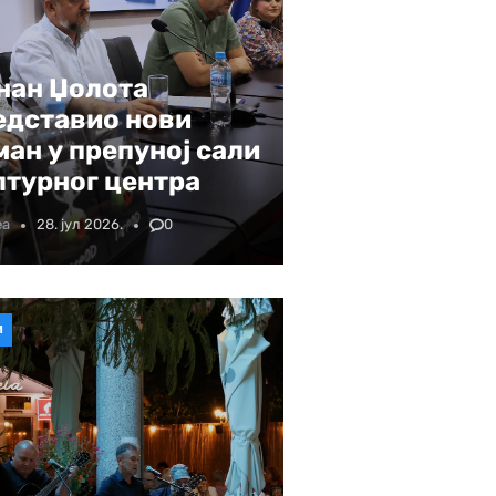
нан Џолота
едставио нови
ман у препуној сали
лтурног центра
еа
28. јул 2026.
0
И