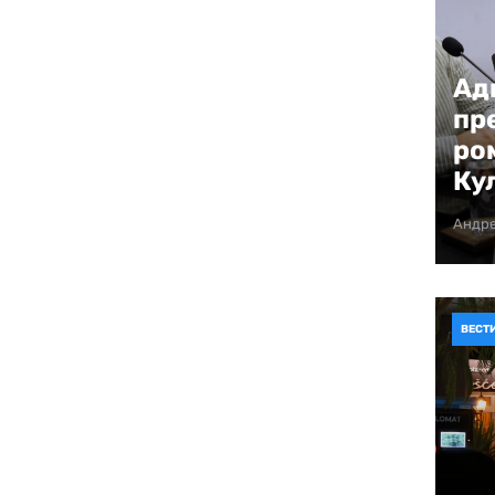
 мажореткињама.
Ад
ајпосећенијих у региону. Поред локалних
лске групе из Северне Македоније, Србије,
пр
Босне и Херцеговине - укупно 24
ро
Ку
Андр
 свечаним отварањем, током којег су све
а старог града, представљајући неке од
едио концерт на главном градском тргу.
рограм – велика поворка кроз центар града,
све карневалске групе представиле бројној
ВЕСТ
ликом карневалском забавом на главном
Котор је био преплављен прелепом
оравном атмосфером, која се осећала у