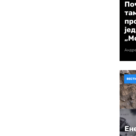
рногорског града.
По
та
ажореткиње представиле била је „Мадагаскар
пр
ом и разиграном духу, отелотвориле су
је
из цртаног филма Мадагаскар, што је
„М
мосфера је била фантастична – пуна смеха,
 а наше девојке су одушевиле и посетиоце и
Андр
 да истраже град и уживају у чарима Котора
ВЕСТ
 погледати и на званичној веб страници
ње
Ен