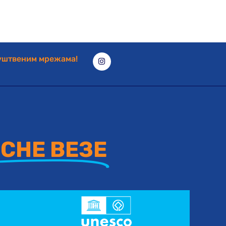
руштвеним мрежама!
СНЕ ВЕЗЕ