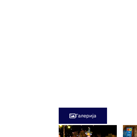
Инстаграм: mostar_majorettes
ТикТок: мостарске_мажоретки
Након повратка из Котора, девој
распусту – имају још један зани
присуствовале отварању Фестива
Сарајевског филмског фестивал
Нова плесна сезона за мажорет
када ће бити објављен упис за с
Галерија