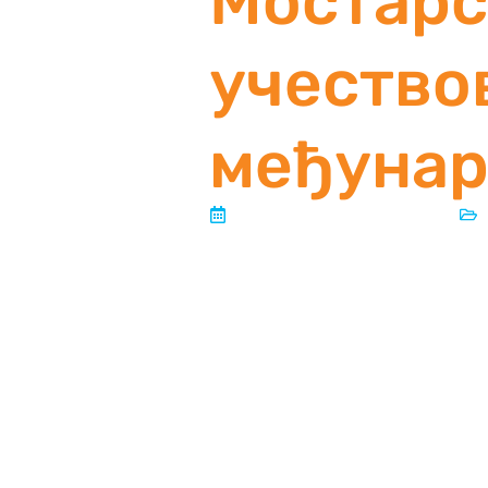
Мостарс
учество
међуна
Објављено:
12. август 2025.
Протеклог викенда, од 1. до 3. 
су учествовале на 23. Међунар
Мостарске мажореткиње ове год
прослављају бројним путовањима
изабрали Међународни летњи ко
дугогодишње пријатељство са о