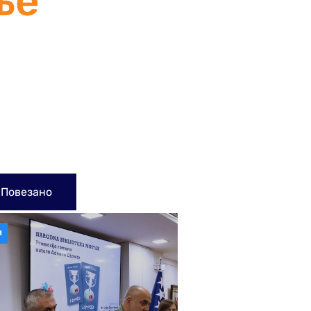
ње
Повезано
И