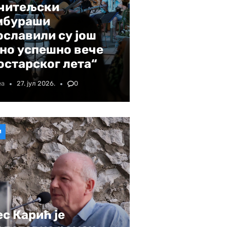
читељски
мбураши
ославили су још
дно успешно вече
остарског лета“
еа
27. јул 2026.
0
И
ес Карић је