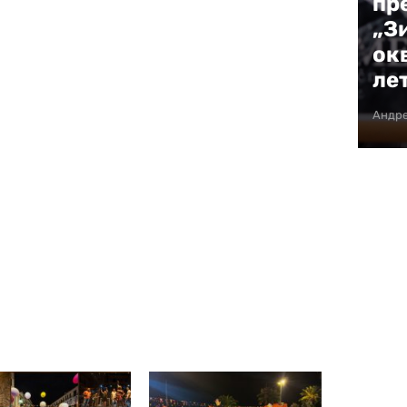
пр
„З
ок
ње
ле
ке – иако званично још увек на летњем
Андр
мљив наступ. Путоваће у Сарајево како би
ла у центру, којим се обележава почетак
а.
киње званично почиње почетком септембра,
ве нове чланове.