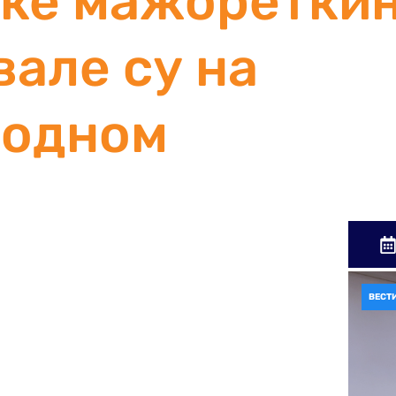
ке мажоретки
вале су на
родном
ин
Вести
августа 2025. године, мостарске мажореткиње
одном летњем которском карневалу.
ВЕСТ
ине славе 30. годишњицу постојања, коју
, па не чуди што су као једно од њих
торски карневал, с обзиром на
рганизаторима – нашим драгим