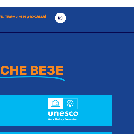
руштвеним мрежама!
СНЕ ВЕЗЕ