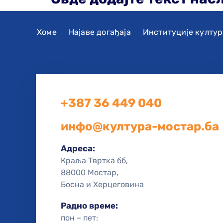
Хоме
Најаве догађаја
Институције култур
+387 36 449 040
инфо@култура-мостар.ба
Адреса:
Краља Твртка бб,
88000 Мостар,
Босна и Херцеговина
Радно време:
пон – пет: