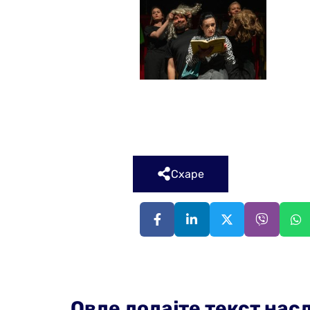
Схаре
Овде додајте текст нас