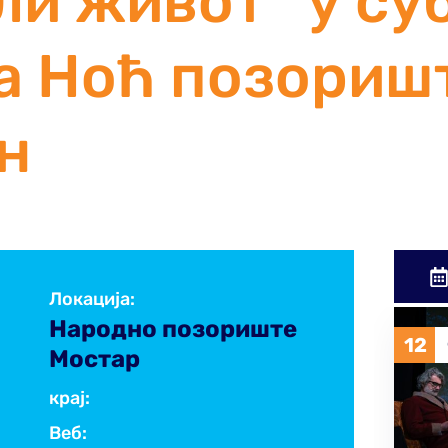
ли живот“ у су
а Ноћ позоришт
н
Локација:
Народно позориште
12
14
ФЕБ
2026
Мостар
крај:
Веб: