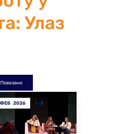
боту у
а: Улаз
Повезано
31
МАЈА
2025
ДЕЦ
2024