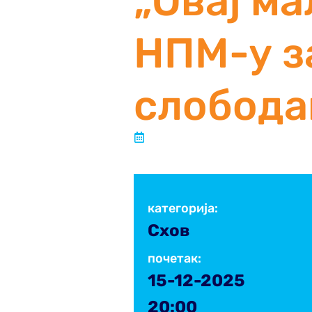
„Овај ма
НПМ-у з
слобода
Објављено:
11. новембар 2025.
категорија:
Схов
31
ДЕЦ
2024
почетак:
15-12-2025
20:00